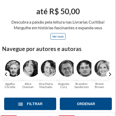
até R$ 50,00
Descubra a paixão pela leitura nas Livrarias Curitiba!
Mergulhe em histórias fascinantes e expanda seus
horizontes, onde cada página é uma porta para novos
Ver mais
universos e perspectivas. Ler nos permite viajar sem sair do
lugar e enriquecer nossa mente, abrace o poder das palavras
Navegue por autores e autoras
e tenha a oportunidade de alcançar o seu crescimento
pessoal e profissional ou também mergulhe em histórias e
passe um tempo no mundo da imaginação! A leitura
transforma vidas e estamos aqui para ajudar a transformar a
sua! Tenha certeza, temos o livro perfeito para você!
Agatha
Alice
Ana Maria
Augusto
Brandon
Brené
C. S
Christie
Oseman
Machado
Cury
Sanderson
Brown
FILTRAR
ORDENAR