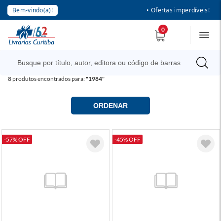
Bem-vindo(a)!
• Ofertas imperdíveis!
0
8
produtos encontrados para:
"1984"
ORDENAR
-57% OFF
-45% OFF