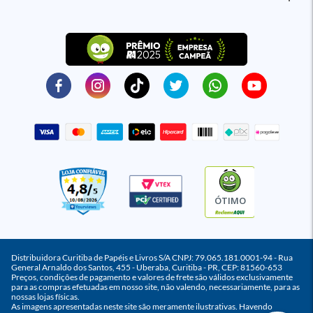
ÓTIMO
Distribuidora Curitiba de Papéis e Livros S/A CNPJ: 79.065.181.0001-94 - Rua
General Arnaldo dos Santos, 455 - Uberaba, Curitiba - PR, CEP: 81560-653
Preços, condições de pagamento e valores de frete são válidos exclusivamente
para as compras efetuadas em nosso site, não valendo, necessariamente, para as
nossas lojas físicas.
As imagens apresentadas neste site são meramente ilustrativas. Havendo