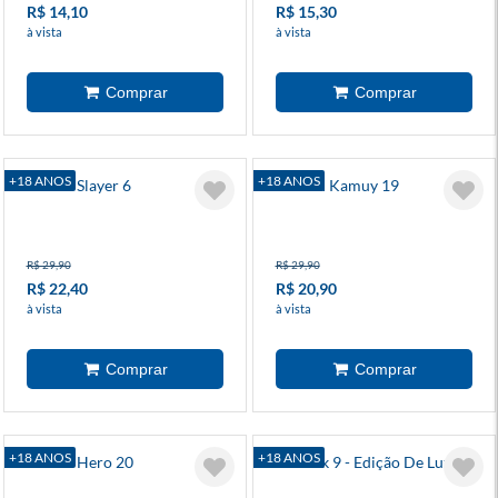
R$ 14,10
R$ 15,30
à vista
à vista
+18 ANOS
+18 ANOS
Goblin Slayer 6
Golden Kamuy 19
R$ 29,90
R$ 29,90
R$ 22,40
R$ 20,90
à vista
à vista
+18 ANOS
+18 ANOS
I Am A Hero 20
Berserk 9 - Edição De Luxo