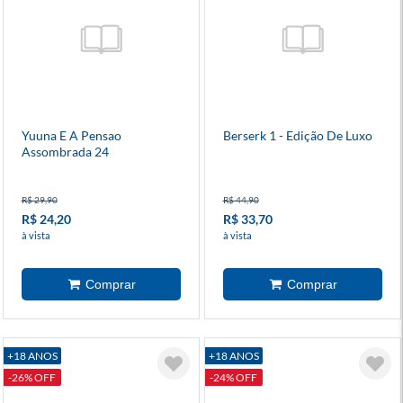
Yuuna E A Pensao
Berserk 1 - Edição De Luxo
Assombrada 24
R$ 29,90
R$ 44,90
R$ 24,20
R$ 33,70
à vista
à vista
+18 ANOS
+18 ANOS
-26% OFF
-24% OFF