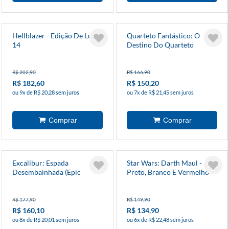
Hellblazer - Edição De Luxo
Quarteto Fantástico: O
14
Destino Do Quarteto
R$ 202,90
R$ 166,90
R$ 182,60
R$ 150,20
ou 9x de R$ 20,28 sem juros
ou 7x de R$ 21,45 sem juros
Excalibur: Espada
Star Wars: Darth Maul -
Desembainhada (Epic
Preto, Branco E Vermelho
Collection)
R$ 177,90
R$ 149,90
R$ 160,10
R$ 134,90
ou 8x de R$ 20,01 sem juros
ou 6x de R$ 22,48 sem juros