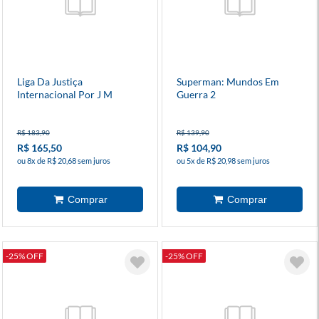
Liga Da Justiça
Superman: Mundos Em
Internacional Por J M
Guerra 2
Dematteis E Keith Giffen 5 -
Edição De Luxo
R$ 183,90
R$ 139,90
R$ 165,50
R$ 104,90
ou 8x de R$ 20,68 sem juros
ou 5x de R$ 20,98 sem juros
-25% OFF
-25% OFF