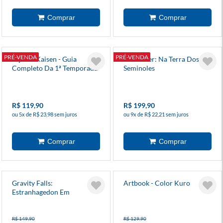
PRÉ-VENDA
PRÉ-VENDA
Jujutsu Kaisen - Guia
Tex Willer: Na Terra Dos
Completo Da 1ª Temporada
Seminoles
Do Animê
R$ 119,90
R$ 199,90
ou 5x de R$ 23,98 sem juros
ou 9x de R$ 22,21 sem juros
Gravity Falls:
Artbook - Color Kuro
Estranhagedon Em
Quadrinhos
R$ 149,90
R$ 129,90