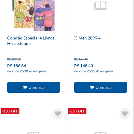
Coleção Especial 4 Livros -
X-Men 2099 4
Heartstopper
R$ 207,60
R$ 164,90
R$ 186,84
R$ 148,40
ou 9x de R$ 20,76 sem juros
ou 7x de R$ 21,20 sem juros
-10% OFF
-25% OFF