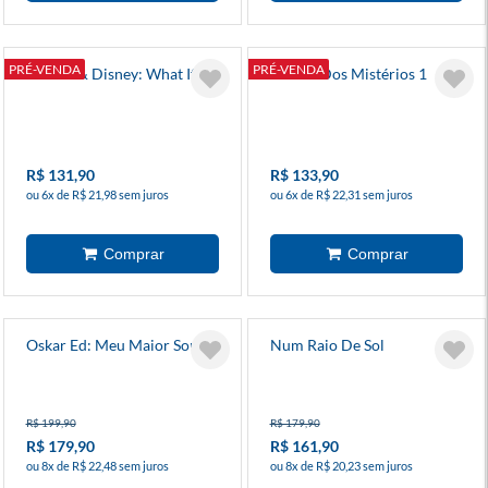
PRÉ-VENDA
PRÉ-VENDA
Marvel & Disney: What If?
A Casa Dos Mistérios 1
R$ 131,90
R$ 133,90
ou 6x de R$ 21,98 sem juros
ou 6x de R$ 22,31 sem juros
Oskar Ed: Meu Maior Sonho
Num Raio De Sol
R$ 199,90
R$ 179,90
R$ 179,90
R$ 161,90
ou 8x de R$ 22,48 sem juros
ou 8x de R$ 20,23 sem juros