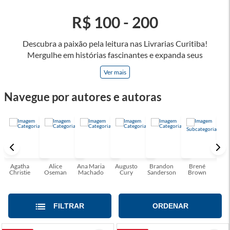
R$ 100 - 200
Descubra a paixão pela leitura nas Livrarias Curitiba!
Mergulhe em histórias fascinantes e expanda seus
horizontes, onde cada página é uma porta para novos
Ver mais
universos e perspectivas. Ler nos permite viajar sem sair do
lugar e enriquecer nossa mente, abrace o poder das palavras
Navegue por autores e autoras
e tenha a oportunidade de alcançar o seu crescimento
pessoal e profissional ou também mergulhe em histórias e
passe um tempo no mundo da imaginação! A leitura
transforma vidas e estamos aqui para ajudar a transformar a
sua! Tenha certeza, temos o livro perfeito para você!
Agatha
Alice
Ana Maria
Augusto
Brandon
Brené
C. S
Christie
Oseman
Machado
Cury
Sanderson
Brown
FILTRAR
ORDENAR