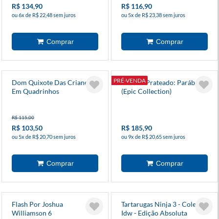
R$ 134,90
R$ 116,90
ou 6x de R$ 22,48 sem juros
ou 5x de R$ 23,38 sem juros
PRÉ-VENDA
Dom Quixote Das Crianças
Surfista Prateado: Parábola
Em Quadrinhos
(Epic Collection)
R$ 115,00
R$ 103,50
R$ 185,90
ou 5x de R$ 20,70 sem juros
ou 9x de R$ 20,65 sem juros
Flash Por Joshua
Tartarugas Ninja 3 - Coleção
Williamson 6
Idw - Edição Absoluta