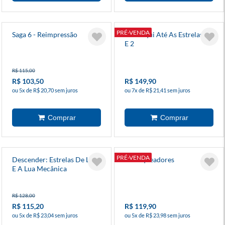
PRÉ-VENDA
Saga 6 - Reimpressão
Kit Daqui Até As Estrelas 1
E 2
R$ 115,00
R$ 103,50
R$ 149,90
ou 5x de R$ 20,70 sem juros
ou 7x de R$ 21,41 sem juros
PRÉ-VENDA
Descender: Estrelas De Lata
Os Saqueadores
E A Lua Mecânica
R$ 128,00
R$ 115,20
R$ 119,90
ou 5x de R$ 23,04 sem juros
ou 5x de R$ 23,98 sem juros