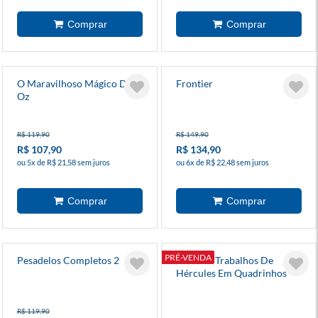
O Maravilhoso Mágico De
Frontier
Oz
R$ 119,90
R$ 149,90
R$ 107,90
R$ 134,90
ou 5x de R$ 21,58 sem juros
ou 6x de R$ 22,48 sem juros
PRÉ-VENDA
Pesadelos Completos 2
Os Doze Trabalhos De
Hércules Em Quadrinhos
R$ 119,90