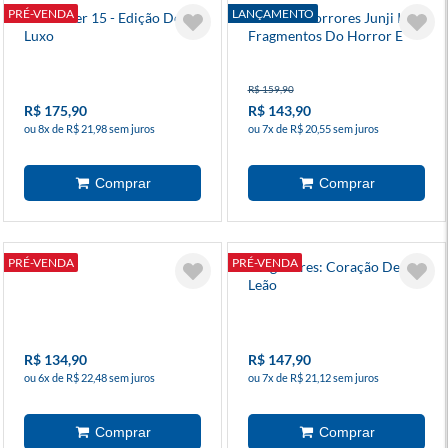
PRÉ-VENDA
LANÇAMENTO
Hellblazer 15 - Edição De
Box Dos Horrores Junji Ito:
Luxo
Fragmentos Do Horror E
Contos De Horror Da Mimi
R$ 159,90
R$ 175,90
R$ 143,90
ou 8x de R$ 21,98 sem juros
ou 7x de R$ 20,55 sem juros
PRÉ-VENDA
PRÉ-VENDA
Tekoha
Vingadores: Coração De
Leão
R$ 134,90
R$ 147,90
ou 6x de R$ 22,48 sem juros
ou 7x de R$ 21,12 sem juros