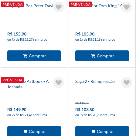
PRÉ-VENDA
PRÉ-VENDA
Supergirl Por Peter David 6
Batman Por Tom King 14
R$ 155,90
R$ 105,90
ou 7x de R$ 22,27 sem juros
ou 5x de R$ 21,18 sem juros
PRÉ-VENDA
Sense Life Artbook - A
Saga 2 - Reimpressão
Jornada
R$ 115,00
R$ 149,90
R$ 103,50
ou 7x de R$ 21,41 sem juros
ou 5x de R$ 20,70 sem juros