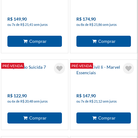
R$ 149,90
R$ 174,90
ou 7x de R$ 21,41 sem juros
ou 8x de R$ 21,86 sem juros
PRÉ-VENDA
PRÉ-VENDA
Esquadrão Suicida 7
Guerra Civil Ii - Marvel
Essenciais
R$ 122,90
R$ 147,90
ou 6x de R$ 20,48 sem juros
ou 7x de R$ 21,12 sem juros