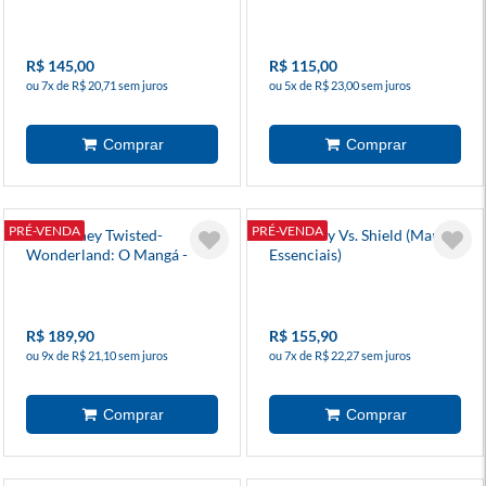
Reimpressão
R$ 145,00
R$ 115,00
ou 7x de R$ 20,71 sem juros
ou 5x de R$ 23,00 sem juros
PRÉ-VENDA
PRÉ-VENDA
Box Disney Twisted-
Nick Fury Vs. Shield (Marvel
Wonderland: O Mangá -
Essenciais)
Livro De Heartslabyul
R$ 189,90
R$ 155,90
ou 9x de R$ 21,10 sem juros
ou 7x de R$ 22,27 sem juros