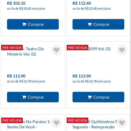
R$ 102,10
R$ 112,40
ou 5x de R$ 20,42 sem juros
ou 5x de R$ 22,48 sem juros
PRÉ-VENDA
PRÉ-VENDA
Sandman: Teatro Do
Destino 2099 Vol. 02
Mistério Vol. 02
R$ 113,90
R$ 113,90
ou 5x de R$ 22,78 sem juros
ou 5x de R$ 22,78 sem juros
PRÉ-VENDA
PRÉ-VENDA
Estranhos No Paraíso 1: Um
Cinco Mil Quilômetros Por
Sonho De Você -
Segundo - Reimpressão