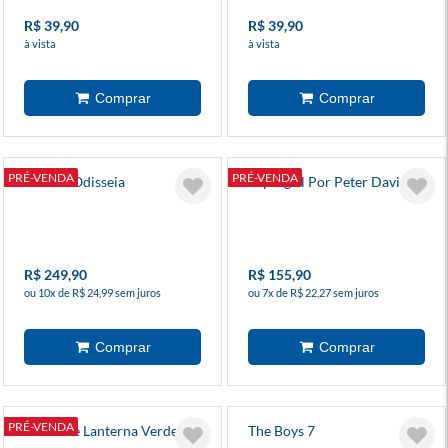
R$ 39,90
R$ 39,90
à vista
à vista
PRÉ-VENDA
PRÉ-VENDA
Ilíada E Odisseia
Supergirl Por Peter David 6
R$ 249,90
R$ 155,90
ou 10x de R$ 24,99 sem juros
ou 7x de R$ 22,27 sem juros
PRÉ-VENDA
Absolute Lanterna Verde 4
The Boys 7