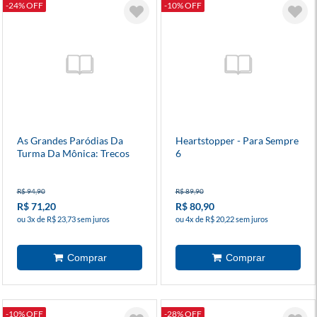
-24% OFF
-10% OFF
As Grandes Paródias Da
Heartstopper - Para Sempre
Turma Da Mônica: Trecos
6
Estranhos - Capa Dura
R$ 94,90
R$ 89,90
R$ 71,20
R$ 80,90
ou 3x de R$ 23,73 sem juros
ou 4x de R$ 20,22 sem juros
-10% OFF
-28% OFF