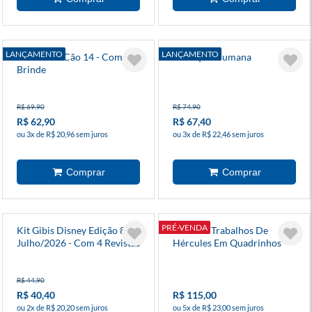
LANÇAMENTO
LANÇAMENTO
O Homem Cão 14 - Com
Evolução Humana
Brinde
R$ 69,90
R$ 74,90
R$ 62,90
R$ 67,40
ou 3x de R$ 20,96 sem juros
ou 3x de R$ 22,46 sem juros
PRÉ-VENDA
Kit Gibis Disney Edição 85 -
Os Doze Trabalhos De
Julho/2026 - Com 4 Revistas
Hércules Em Quadrinhos
R$ 44,90
R$ 40,40
R$ 115,00
ou 2x de R$ 20,20 sem juros
ou 5x de R$ 23,00 sem juros