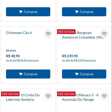
PRÉ-VENDA
O Homem Cão 6
Giuseppe Bergman:
Aventuras Completas 1980-
2004
R$ 69,90
R$ 48,90
R$ 239,90
ou 2x de R$ 24,45 sem juros
ou 10x de R$ 23,99 sem juros
PRÉ-VENDA
PRÉ-VENDA
Runas 2 - O Conto Do
Coelho Vs Macaco 5 - A
Labirinto Sombrio
Ascensão Do Texugo
Maníaco