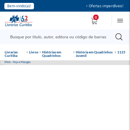
Bem-vindo(a)!
• Ofertas imperdíveis!
0
Livrarias
Livros
Histórias em
História em Quadrinhos
1125
Curitiba
Quadrinhos
Juvenil