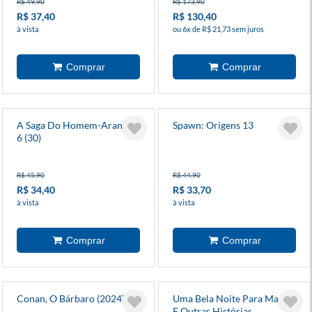
R$ 49,90
R$ 173,90
R$ 37,40
R$ 130,40
à vista
ou 6x de R$ 21,73 sem juros
A Saga Do Homem-Aranha
Spawn: Origens 13
6 (30)
R$ 45,90
R$ 44,90
R$ 34,40
R$ 33,70
à vista
à vista
Conan, O Bárbaro (2024) 9
Uma Bela Noite Para Matar!
E Outras Histórias