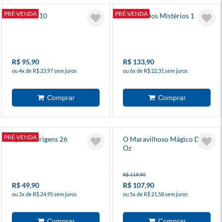
PRÉ-VENDA
PRÉ-VENDA
Billy Bat 10
A Casa Dos Mistérios 1
R$ 95,90
R$ 133,90
ou 4x de R$ 23,97 sem juros
ou 6x de R$ 22,31 sem juros
PRÉ-VENDA
Spawn Origens 26
O Maravilhoso Mágico De
Oz
R$ 119,90
R$ 49,90
R$ 107,90
ou 2x de R$ 24,95 sem juros
ou 5x de R$ 21,58 sem juros