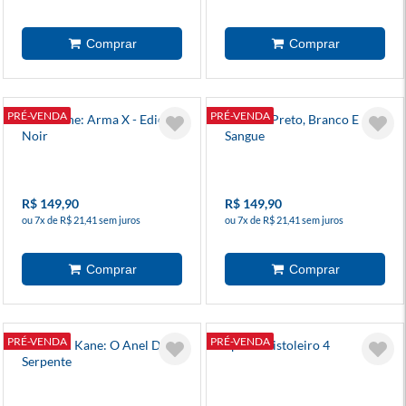
PRÉ-VENDA
PRÉ-VENDA
Wolverine: Arma X - Edição
Venom: Preto, Branco E
Noir
Sangue
R$ 149,90
R$ 149,90
ou 7x de R$ 21,41 sem juros
ou 7x de R$ 21,41 sem juros
PRÉ-VENDA
PRÉ-VENDA
Solomon Kane: O Anel Da
Spawn Pistoleiro 4
Serpente