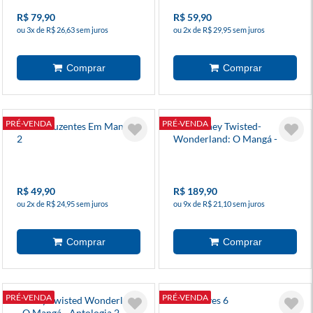
R$ 79,90
R$ 59,90
ou 3x de R$ 26,63 sem juros
ou 2x de R$ 29,95 sem juros
PRÉ-VENDA
PRÉ-VENDA
Asas Reluzentes Em Mangá
Box Disney Twisted-
2
Wonderland: O Mangá -
Livro De Heartslabyul
R$ 49,90
R$ 189,90
ou 2x de R$ 24,95 sem juros
ou 9x de R$ 21,10 sem juros
PRÉ-VENDA
PRÉ-VENDA
Disney Twisted Wonderland
Crocotives 6
- O Mangá - Antologia 2