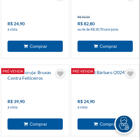
R$ 92,00
R$ 24,90
R$ 82,80
à vista
ou 4x de R$ 20,70 sem juros
PRÉ-VENDA
PRÉ-VENDA
A Casa Coruja: Bruxas
Conan, O Bárbaro (2024) 13
Contra Feiticeiros
R$ 39,90
R$ 24,90
à vista
à vista