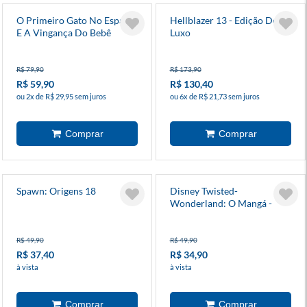
O Primeiro Gato No Espaço
Hellblazer 13 - Edição De
E A Vingança Do Bebê
Luxo
Pirata 4
R$ 79,90
R$ 173,90
R$ 59,90
R$ 130,40
ou 2x de R$ 29,95 sem juros
ou 6x de R$ 21,73 sem juros
Spawn: Origens 18
Disney Twisted-
Wonderland: O Mangá -
Livro De Heartslabyul 2
R$ 49,90
R$ 49,90
R$ 37,40
R$ 34,90
à vista
à vista