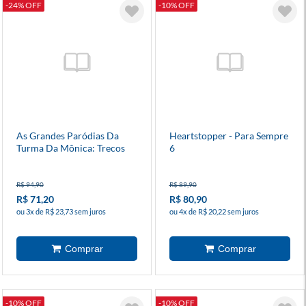
-24% OFF
-10% OFF
As Grandes Paródias Da
Heartstopper - Para Sempre
Turma Da Mônica: Trecos
6
Estranhos - Capa Dura
R$ 94,90
R$ 89,90
R$ 71,20
R$ 80,90
ou 3x de R$ 23,73 sem juros
ou 4x de R$ 20,22 sem juros
-10% OFF
-10% OFF