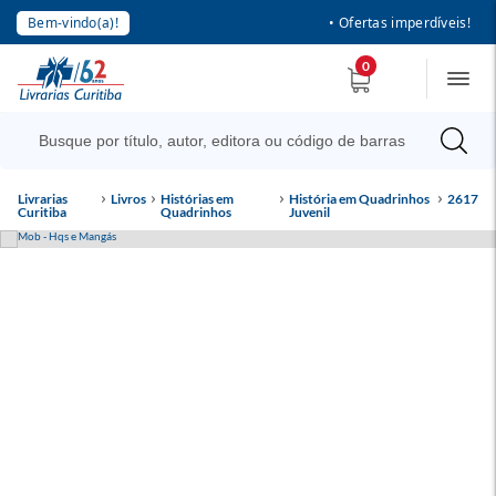
Bem-vindo(a)!
• Ofertas imperdíveis!
0
Livrarias
Livros
Histórias em
História em Quadrinhos
2617
Curitiba
Quadrinhos
Juvenil