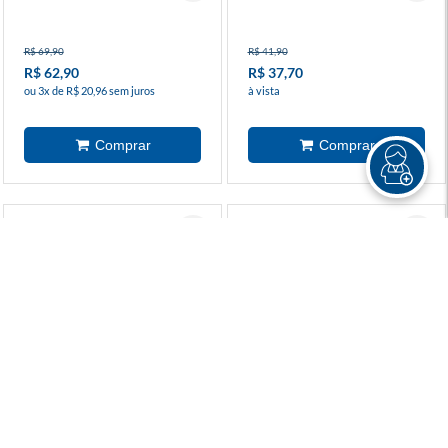
R$ 69,90
R$ 41,90
R$ 62,90
R$ 37,70
ou 3x de R$ 20,96 sem juros
à vista
Conan, O Bárbaro (2024) 12
Spawn Origens 23
R$ 24,90
R$ 65,90
R$ 22,40
R$ 59,30
à vista
ou 2x de R$ 29,65 sem juros