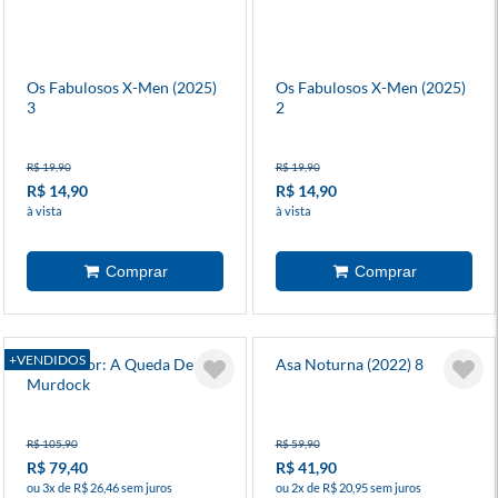
Os Fabulosos X-Men (2025)
Os Fabulosos X-Men (2025)
3
2
R$ 19,90
R$ 19,90
R$ 14,90
R$ 14,90
à vista
à vista
+VENDIDOS
Demolidor: A Queda De
Asa Noturna (2022) 8
Murdock
R$ 105,90
R$ 59,90
R$ 79,40
R$ 41,90
ou 3x de R$ 26,46 sem juros
ou 2x de R$ 20,95 sem juros