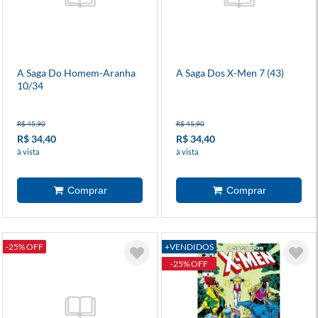
A Saga Do Homem-Aranha
A Saga Dos X-Men 7 (43)
10/34
R$ 45,90
R$ 45,90
R$ 34,40
R$ 34,40
à vista
à vista
-25% OFF
+VENDIDOS
-25% OFF