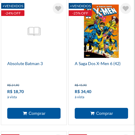
+VENDIDOS
+VENDIDOS
-24% OFF
-25% OFF
Absolute Batman 3
A Saga Dos X-Men 6 (42)
R$ 24,90
R$ 45,90
R$ 18,70
R$ 34,40
à vista
à vista