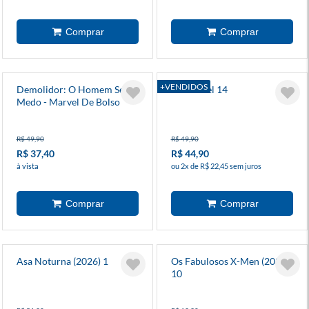
+VENDIDOS
Demolidor: O Homem Sem
Invencível 14
Medo - Marvel De Bolso
R$ 49,90
R$ 49,90
R$ 37,40
R$ 44,90
à vista
ou 2x de R$ 22,45 sem juros
Asa Noturna (2026) 1
Os Fabulosos X-Men (2025)
10