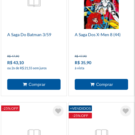
A Saga Do Batman 3/59
A Saga Dos X-Men 8 (44)
R$ 47,90
R$ 47,90
R$ 43,10
R$ 35,90
ou 2x de R$ 21,55 sem juros
à vista
-25% OFF
+VENDIDOS
-25% OFF