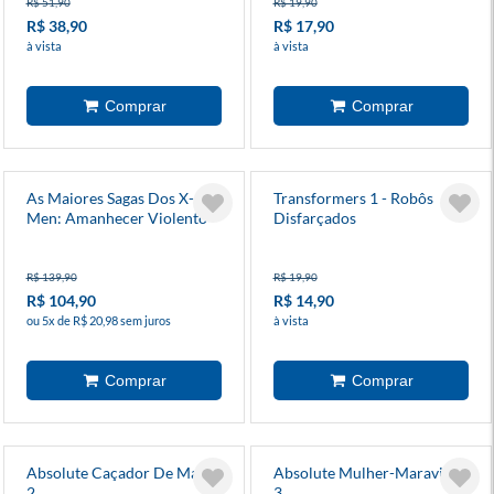
R$ 51,90
R$ 19,90
R$ 38,90
R$ 17,90
à vista
à vista
As Maiores Sagas Dos X-
Transformers 1 - Robôs
Men: Amanhecer Violento
Disfarçados
Parte 2
R$ 139,90
R$ 19,90
R$ 104,90
R$ 14,90
ou 5x de R$ 20,98 sem juros
à vista
Absolute Caçador De Marte
Absolute Mulher-Maravilha
2
3