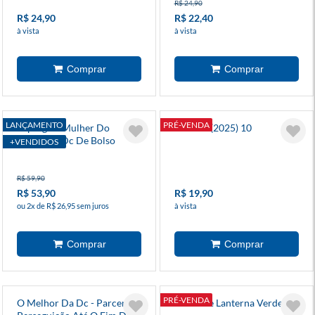
R$ 24,90
R$ 24,90
R$ 22,40
à vista
à vista
LANÇAMENTO
PRÉ-VENDA
Supergirl: Mulher Do
Batman (2025) 10
Amanhã - Dc De Bolso
+VENDIDOS
R$ 59,90
R$ 53,90
R$ 19,90
ou 2x de R$ 26,95 sem juros
à vista
PRÉ-VENDA
O Melhor Da Dc - Parcerias:
Absolute Lanterna Verde 3