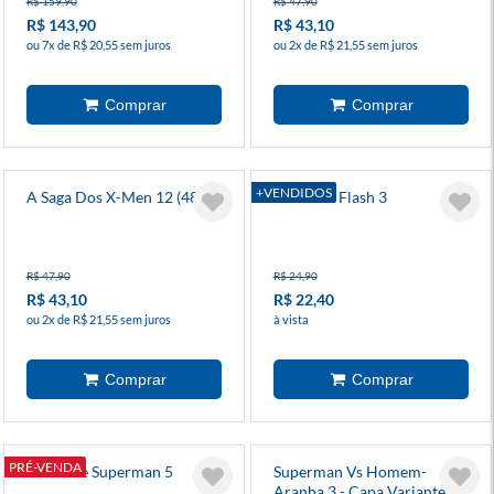
R$ 159,90
R$ 47,90
R$ 143,90
R$ 43,10
ou 7x de R$ 20,55 sem juros
ou 2x de R$ 21,55 sem juros
+VENDIDOS
A Saga Dos X-Men 12 (48)
Absolute Flash 3
R$ 47,90
R$ 24,90
R$ 43,10
R$ 22,40
ou 2x de R$ 21,55 sem juros
à vista
PRÉ-VENDA
Absolute Superman 5
Superman Vs Homem-
Aranha 3 - Capa Variante