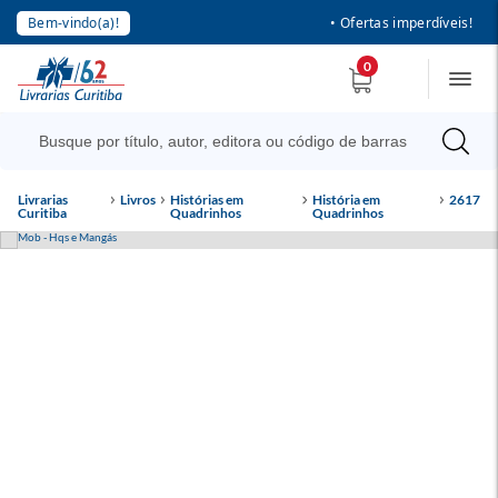
Bem-vindo(a)!
• Ofertas imperdíveis!
0
Livrarias
Livros
Histórias em
História em
2617
Curitiba
Quadrinhos
Quadrinhos