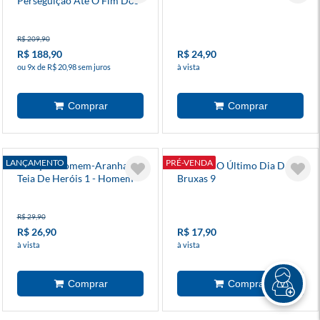
Perseguição Até O Fim Dos
Tempos!
R$ 209,90
R$ 188,90
R$ 24,90
ou 9x de R$ 20,98 sem juros
à vista
LANÇAMENTO
PRÉ-VENDA
Coleção Homem-Aranha:
Batman: O Último Dia Das
Teia De Heróis 1 - Homem-
Bruxas 9
Aranha E Quarteto
Fantástico
R$ 29,90
R$ 26,90
R$ 17,90
à vista
à vista