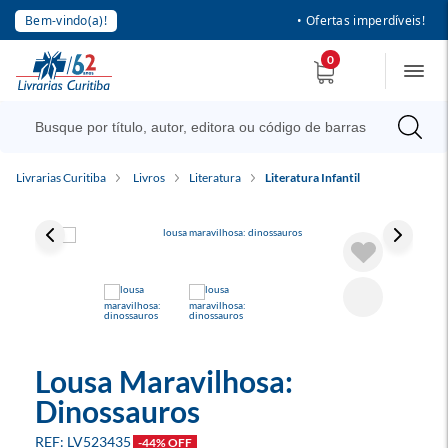
Bem-vindo(a)!
• Ofertas imperdíveis!
0
Livrarias Curitiba
Livros
Literatura
Literatura Infantil
Lousa Maravilhosa:
Dinossauros
LV523435
-44% OFF