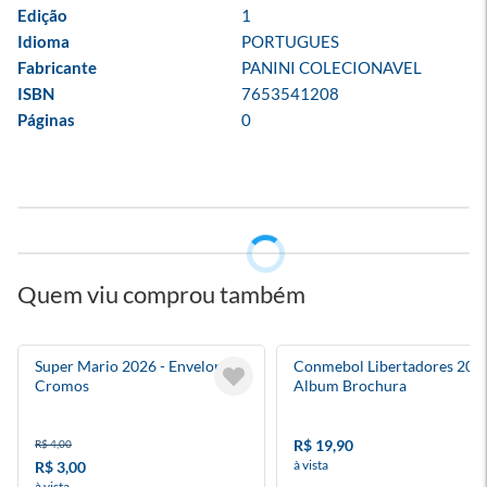
Edição
1
Idioma
PORTUGUES
Fabricante
PANINI COLECIONAVEL
ISBN
7653541208
Páginas
0
Quem viu comprou também
Super Mario 2026 - Envelope 5
Conmebol Libertadores 2026
Cromos
Album Brochura
R$ 19,90
R$ 4,00
à vista
R$ 3,00
à vista