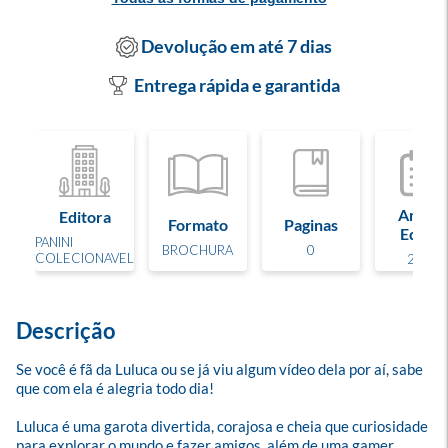
Devolução em até 7 dias
Entrega rápida e garantida
Ano d
Editora
Formato
Paginas
Edição
PANINI
BROCHURA
0
COLECIONAVEL
2023
Descrição
Se você é fã da Luluca ou se já viu algum vídeo dela por aí, sabe 
que com ela é alegria todo dia! 

Luluca é uma garota divertida, corajosa e cheia que curiosidade 
para explorar o mundo e fazer amigos, além de uma gamer 