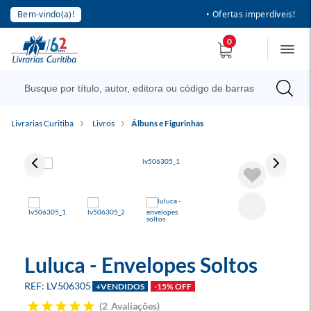
Bem-vindo(a)!
• Ofertas imperdíveis!
0
Livrarias Curitiba
Livros
Álbuns e Figurinhas
Luluca - Envelopes Soltos
LV506305
+VENDIDOS
-15% OFF
2
Avaliações