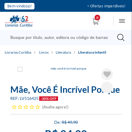
Bem-vindo(a)!
• Ofertas imperdíveis!
0
Livrarias Curitiba
Livros
Literatura
Literatura Infantil
Mãe, Você É Incrível Porque
LV516425
-30% OFF
Avalie agora!
R$ 49,90