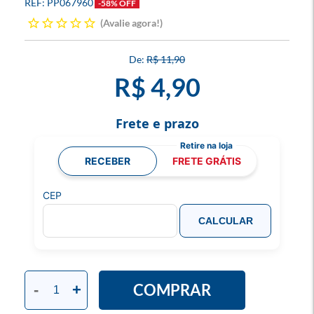
PP067960
-58% OFF
Avalie agora!
R$ 11,90
R$ 4,90
Frete e prazo
RECEBER
FRETE GRÁTIS
CEP
CALCULAR
COMPRAR
-
+