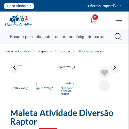
Bem-vindo(a)!
• Ofertas imperdíveis!
0
Livrarias Curitiba
Papelaria
Escolar
Blocos Escolares
Maleta Atividade Diversão
Raptor