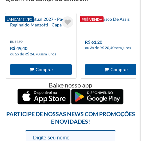
Diário Espiritual 2027 - Padre
São Francisco De Assis
LANÇAMENTO
PRÉ-VENDA
Reginaldo Manzotti - Capa
Vitral
R$ 61,20
R$ 54,90
ou 3x de R$ 20,40 sem juros
R$ 49,40
ou 2x de R$ 24,70 sem juros
Baixe nosso app
PARTICIPE DE NOSSAS NEWS COM PROMOÇÕES
E NOVIDADES!