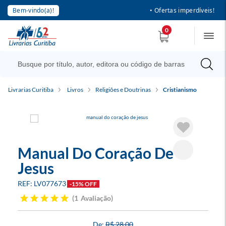
Bem-vindo(a)!
• Ofertas imperdíveis!
0
Livrarias Curitiba
Livros
Religiões e Doutrinas
Cristianismo
Manual Do Coração De
Jesus
LV077673
-15% OFF
1
Avaliação
R$ 28,00