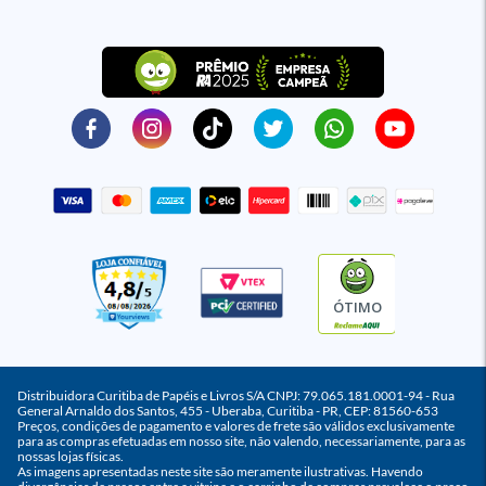
ÓTIMO
Distribuidora Curitiba de Papéis e Livros S/A CNPJ: 79.065.181.0001-94 - Rua
General Arnaldo dos Santos, 455 - Uberaba, Curitiba - PR, CEP: 81560-653
Preços, condições de pagamento e valores de frete são válidos exclusivamente
para as compras efetuadas em nosso site, não valendo, necessariamente, para as
nossas lojas físicas.
As imagens apresentadas neste site são meramente ilustrativas. Havendo