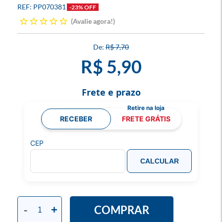
PP070381
-23% OFF
Avalie agora!
R$ 7,70
R$ 5,90
Frete e prazo
RECEBER
FRETE GRÁTIS
CEP
CALCULAR
COMPRAR
-
+