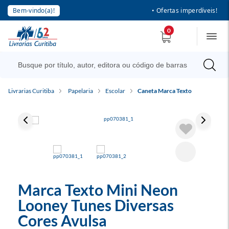
Bem-vindo(a)!
• Ofertas imperdíveis!
0
Livrarias Curitiba
Papelaria
Escolar
Caneta Marca Texto
Marca Texto Mini Neon
Looney Tunes Diversas
Cores Avulsa