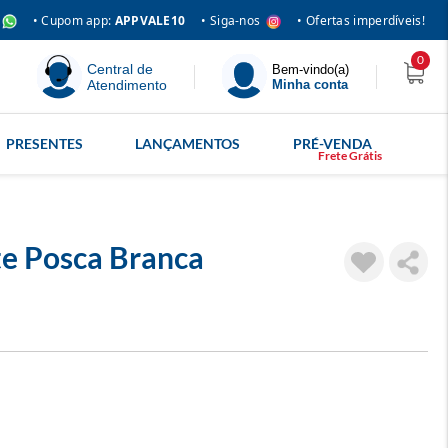
• Siga-nos
• Cupom app:
APPVALE10
• Ofertas imperdíveis!
0
Central de
Bem-vindo(a)
Atendimento
Minha conta
PRESENTES
LANÇAMENTOS
PRÉ-VENDA
e Posca Branca