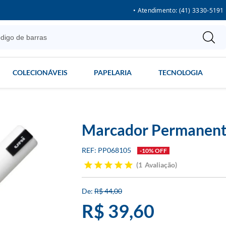
• Atendimento: (41) 3330-5191
COLECIONÁVEIS
PAPELARIA
TECNOLOGIA
Marcador Permanent
PP068105
-10% OFF
1
Avaliação
R$ 44,00
R$ 39,60