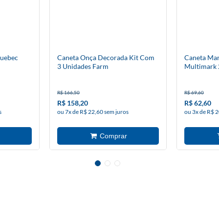
Quebec
Caneta Onça Decorada Kit Com
Caneta Mar
3 Unidades Farm
Multimark 
Castell
R$ 166,50
R$ 69,60
R$ 158,20
R$ 62,60
s
ou 7x de R$ 22,60 sem juros
ou 3x de R$ 2