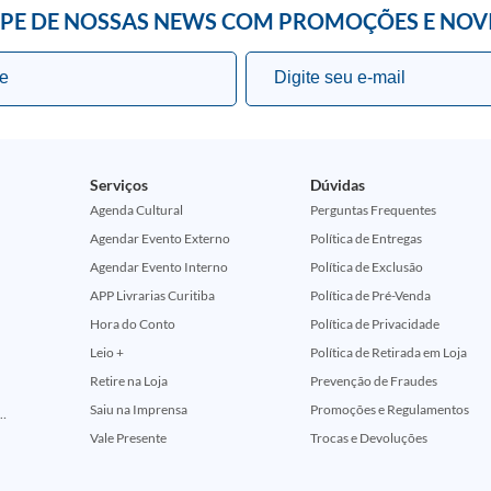
IPE DE NOSSAS NEWS COM PROMOÇÕES E NOV
Serviços
Dúvidas
Agenda Cultural
Perguntas Frequentes
Agendar Evento Externo
Política de Entregas
Agendar Evento Interno
Política de Exclusão
APP Livrarias Curitiba
Política de Pré-Venda
Hora do Conto
Política de Privacidade
Leio +
Política de Retirada em Loja
Retire na Loja
Prevenção de Fraudes
Saiu na Imprensa
Promoções e Regulamentos
ção Comemorativa 50 Anos (Encontros Clássicos Dc E Marvel)
Vale Presente
Trocas e Devoluções