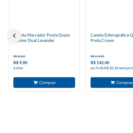
Caneta Marcador Ponta Dupla
Caneta Esferográfica 
Marker Dual Lavander
Preta Crown
R$ 12,50
R$ 149,90
R$ 9,90
R$ 142,40
à vista
ou 7x de R$ 20,34 sem juro