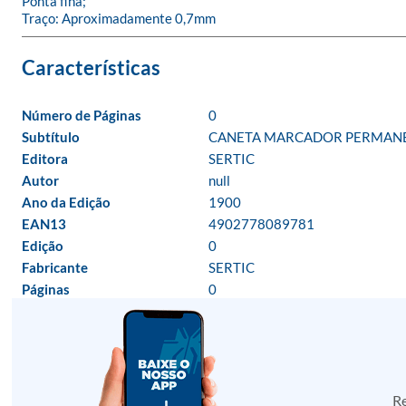
Ponta fina;

Traço: Aproximadamente 0,7mm
Número de Páginas
0
Subtítulo
CANETA MARCADOR PERMANEN
Editora
SERTIC
Autor
null
Ano da Edição
1900
EAN13
4902778089781
Edição
0
Fabricante
SERTIC
Páginas
0
Re