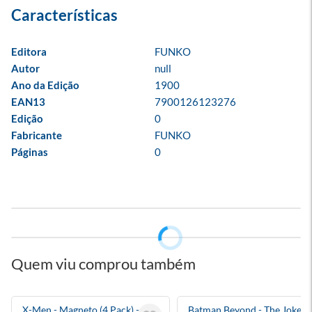
Editora
FUNKO
Autor
null
Ano da Edição
1900
EAN13
7900126123276
Edição
0
Fabricante
FUNKO
Páginas
0
Quem viu comprou também
X-Men - Magneto (4 Pack) -
Batman Beyond - The Joker