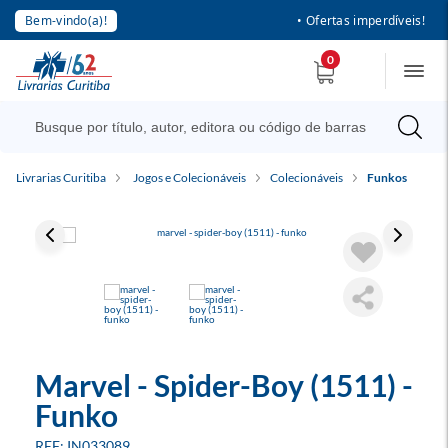
Bem-vindo(a)!
• Ofertas imperdíveis!
0
Livrarias Curitiba
Jogos e Colecionáveis
Colecionáveis
Funkos
Marvel - Spider-Boy (1511) -
Funko
IN033089