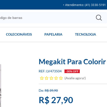
• Atendimento: (41) 3330-5191
COLECIONÁVEIS
PAPELARIA
TECNOLOGIA
Megakit Para Colorir
LV473504
-30% OFF
Avalie agora!
R$ 39,90
R$ 27,90