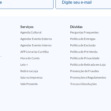
Serviços
Dúvidas
Agenda Cultural
Perguntas Frequentes
Agendar Evento Externo
Política de Entregas
Agendar Evento Interno
Política de Exclusão
APP Livrarias Curitiba
Política de Pré-Venda
ção Comemorativa 50 Anos (Encontros Clássicos Dc E Marvel)
Hora do Conto
Política de Privacidade
Leio +
Política de Retirada em Loja
Retire na Loja
Prevenção de Fraudes
Saiu na Imprensa
Promoções e Regulamentos
Vale Presente
Trocas e Devoluções