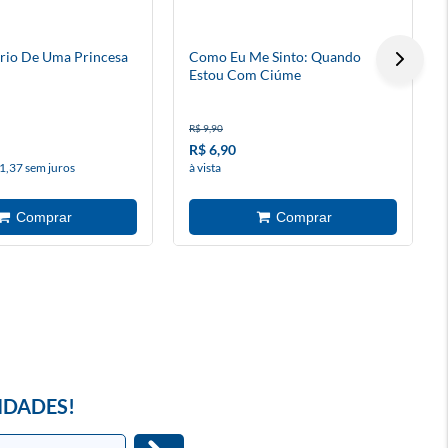
ário De Uma Princesa
Como Eu Me Sinto: Quando
Estou Com Ciúme
R$ 9,90
R$ 6,90
1,37 sem juros
à vista
IDADES!