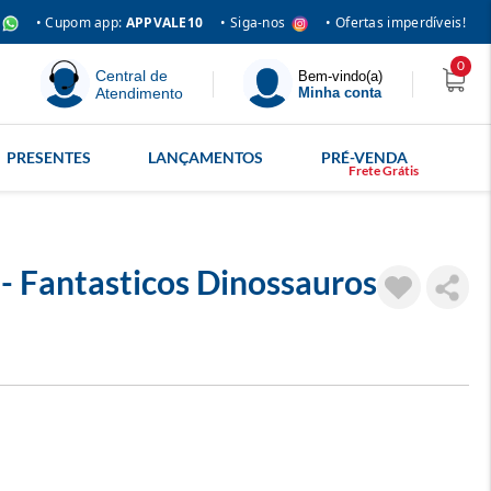
• Siga-nos
• Cupom app:
APPVALE10
• Ofertas imperdíveis!
0
Central de
Bem-vindo(a)
Atendimento
Minha conta
PRESENTES
LANÇAMENTOS
PRÉ-VENDA
 - Fantasticos Dinossauros