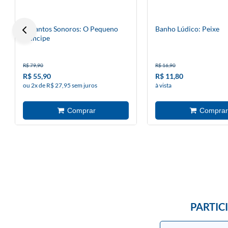
Encantos Sonoros: O Pequeno
Banho Lúdico: Peixe
Príncipe
R$ 79,90
R$ 16,90
R$ 55,90
R$ 11,80
ou 2x de R$ 27,95 sem juros
à vista
PARTIC