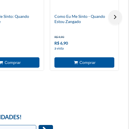
e Sinto: Quando
Como Eu Me Sinto - Quando
e
Estou Zangado
R$ 9,90
R$ 6,90
à vista
IDADES!