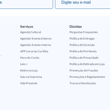
Serviços
Dúvidas
Agenda Cultural
Perguntas Frequentes
Agendar Evento Externo
Política de Entregas
Agendar Evento Interno
Política de Exclusão
APP Livrarias Curitiba
Política de Pré-Venda
ção Comemorativa 50 Anos (Encontros Clássicos Dc E Marvel)
Hora do Conto
Política de Privacidade
Leio +
Política de Retirada em Loja
Retire na Loja
Prevenção de Fraudes
Saiu na Imprensa
Promoções e Regulamentos
Vale Presente
Trocas e Devoluções