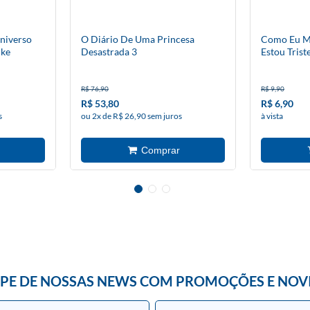
Universo
O Diário De Uma Princesa
Como Eu M
ike
Desastrada 3
Estou Trist
R$ 76,90
R$ 9,90
R$ 53,80
R$ 6,90
s
ou 2x de R$ 26,90 sem juros
à vista
IPE DE NOSSAS NEWS COM PROMOÇÕES E NOV