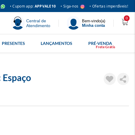
• Siga-nos
• Cupom app:
APPVALE10
• Ofertas imperdíveis!
0
Central de
Bem-vindo(a)
Atendimento
Minha conta
PRESENTES
LANÇAMENTOS
PRÉ-VENDA
: Espaço