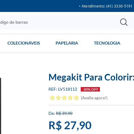
• Atendimento: (41) 3330-5191
COLECIONÁVEIS
PAPELARIA
TECNOLOGIA
Megakit Para Colorir
LV518112
-30% OFF
Avalie agora!
R$ 39,90
R$ 27,90