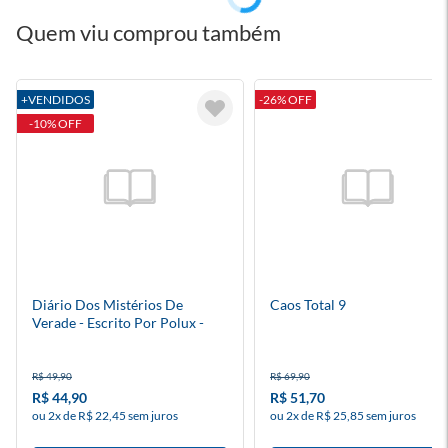
Quem viu comprou também
+VENDIDOS
-26% OFF
-10% OFF
Diário Dos Mistérios De
Caos Total 9
Verade - Escrito Por Polux -
Mundo Torajo
R$ 49,90
R$ 69,90
R$ 44,90
R$ 51,70
ou 2x de R$ 22,45 sem juros
ou 2x de R$ 25,85 sem juros