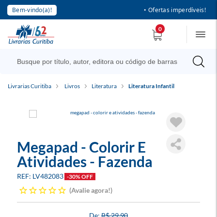
Bem-vindo(a)!
• Ofertas imperdíveis!
0
Livrarias Curitiba
Livros
Literatura
Literatura Infantil
Megapad - Colorir E
Atividades - Fazenda
LV482083
-30% OFF
Avalie agora!
R$ 29,90