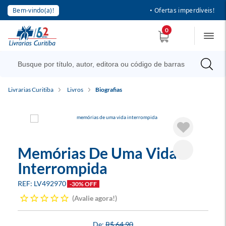
Bem-vindo(a)!
• Ofertas imperdíveis!
0
Livrarias Curitiba
Livros
Biografias
Memórias De Uma Vida
Interrompida
LV492970
-30% OFF
Avalie agora!
R$ 64,90