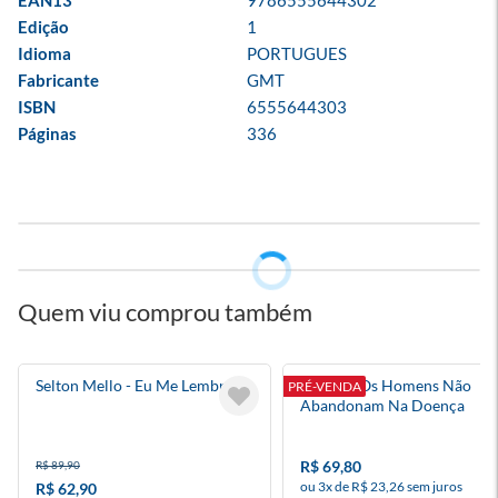
EAN13
9786555644302
Edição
1
Idioma
PORTUGUES
Fabricante
GMT
ISBN
6555644303
Páginas
336
Quem viu comprou também
Selton Mello - Eu Me Lembro
Quando Os Homens Não
PRÉ-VENDA
Abandonam Na Doença
R$ 69,80
R$ 89,90
ou 3x de R$ 23,26 sem juros
R$ 62,90