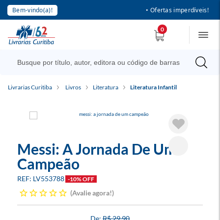
Bem-vindo(a)!
• Ofertas imperdíveis!
0
Livrarias Curitiba
Livros
Literatura
Literatura Infantil
Messi: A Jornada De Um
Campeão
LV553788
-10% OFF
Avalie agora!
R$ 29,90