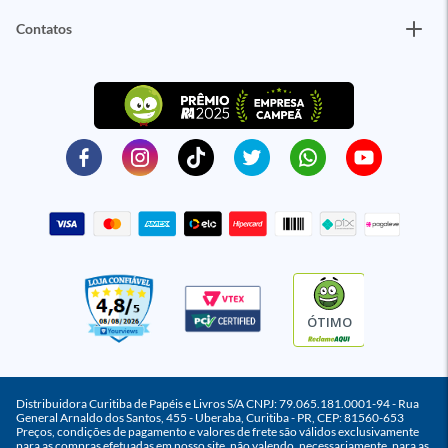
Contatos
ÓTIMO
Distribuidora Curitiba de Papéis e Livros S/A CNPJ: 79.065.181.0001-94 - Rua
General Arnaldo dos Santos, 455 - Uberaba, Curitiba - PR, CEP: 81560-653
Preços, condições de pagamento e valores de frete são válidos exclusivamente
para as compras efetuadas em nosso site, não valendo, necessariamente, para as