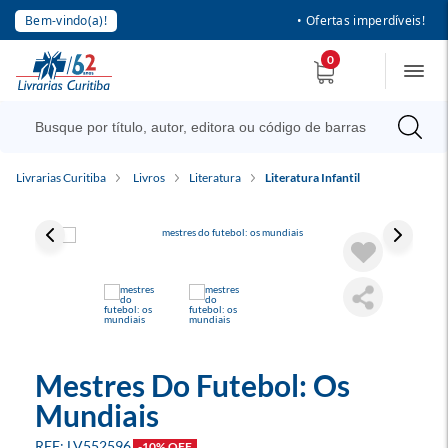
Bem-vindo(a)!
• Ofertas imperdíveis!
0
Livrarias Curitiba
Livros
Literatura
Literatura Infantil
Mestres Do Futebol: Os
Mundiais
LV552596
-10% OFF