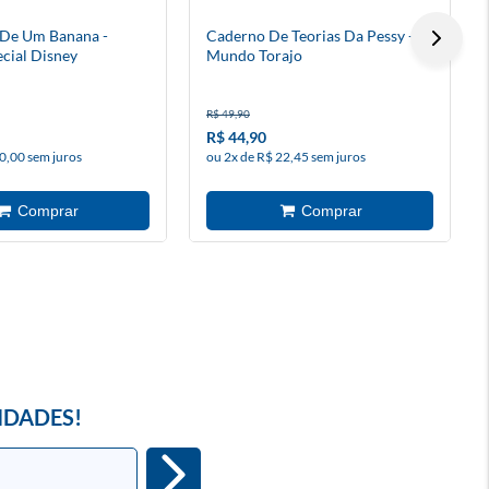
 De Um Banana -
Caderno De Teorias Da Pessy -
cial Disney
Mundo Torajo
R$ 49,90
R$ 44,90
0,00 sem juros
ou 2x de R$ 22,45 sem juros
IDADES!