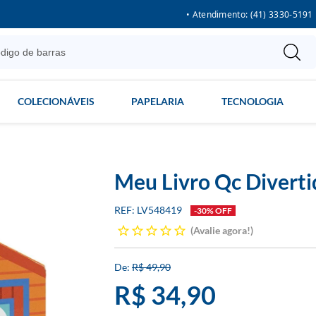
• Atendimento: (41) 3330-5191
COLECIONÁVEIS
PAPELARIA
TECNOLOGIA
Meu Livro Qc Divert
LV548419
-30% OFF
Avalie agora!
R$ 49,90
R$ 34,90