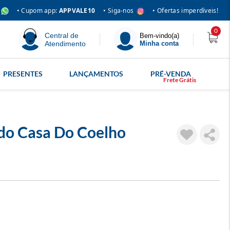
• Siga-nos
• Cupom app:
APPVALE10
• Ofertas imperdíveis!
0
Central de
Bem-vindo(a)
Atendimento
Minha conta
PRESENTES
LANÇAMENTOS
PRÉ-VENDA
ido Casa Do Coelho