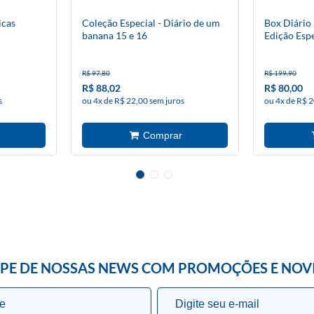
icas
Coleção Especial - Diário de um
Box Diário
banana 15 e 16
Edição Espe
R$ 97,80
R$ 199,90
R$ 88,02
R$ 80,00
s
ou 4x de R$ 22,00 sem juros
ou 4x de R$ 2
IPE DE NOSSAS NEWS COM PROMOÇÕES E NOV