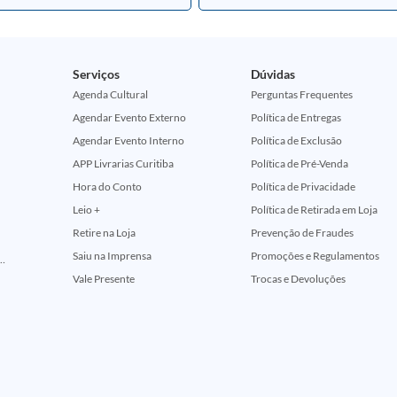
Serviços
Dúvidas
Agenda Cultural
Perguntas Frequentes
Agendar Evento Externo
Política de Entregas
Agendar Evento Interno
Política de Exclusão
APP Livrarias Curitiba
Política de Pré-Venda
Hora do Conto
Política de Privacidade
Leio +
Política de Retirada em Loja
Retire na Loja
Prevenção de Fraudes
Saiu na Imprensa
Promoções e Regulamentos
ção Comemorativa 50 Anos (Encontros Clássicos Dc E Marvel)
Vale Presente
Trocas e Devoluções