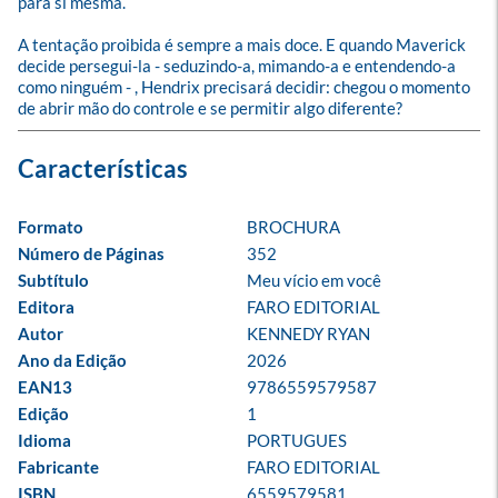
para si mesma.

A tentação proibida é sempre a mais doce. E quando Maverick 
decide persegui-la - seduzindo-a, mimando-a e entendendo-a 
como ninguém - , Hendrix precisará decidir: chegou o momento 
de abrir mão do controle e se permitir algo diferente?
Formato
BROCHURA
Número de Páginas
352
Subtítulo
Meu vício em você
Editora
FARO EDITORIAL
Autor
KENNEDY RYAN
Ano da Edição
2026
EAN13
9786559579587
Edição
1
Idioma
PORTUGUES
Fabricante
FARO EDITORIAL
ISBN
6559579581