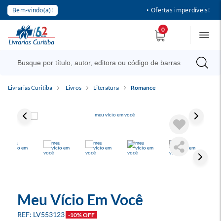
Bem-vindo(a)!
• Ofertas imperdíveis!
0
Livrarias Curitiba
Livros
Literatura
Romance
Meu Vício Em Você
LV553123
-10% OFF