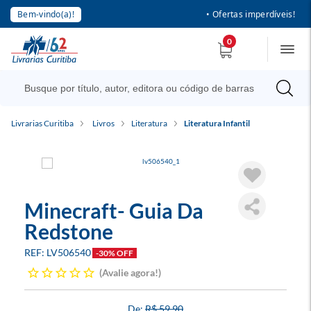
Bem-vindo(a)!
• Ofertas imperdíveis!
0
Livrarias Curitiba
Livros
Literatura
Literatura Infantil
Minecraft- Guia Da
Redstone
LV506540
-30% OFF
Avalie agora!
R$ 59,90