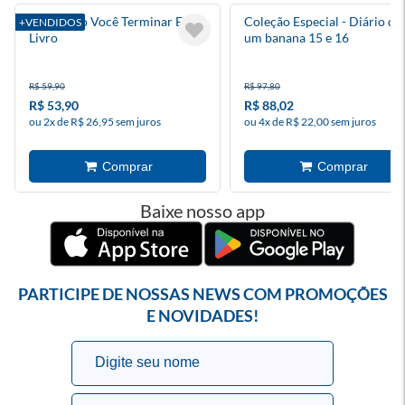
Eu Duvido Você Terminar Este
Coleção Especial - Diário de
+VENDIDOS
Livro
um banana 15 e 16
R$ 59,90
R$ 97,80
R$ 53,90
R$ 88,02
ou 2x de R$ 26,95 sem juros
ou 4x de R$ 22,00 sem juros
Baixe nosso app
PARTICIPE DE NOSSAS NEWS COM PROMOÇÕES
E NOVIDADES!