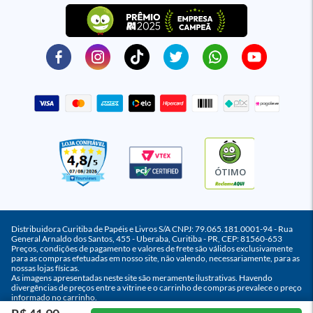
ÓTIMO
Distribuidora Curitiba de Papéis e Livros S/A CNPJ: 79.065.181.0001-94 - Rua
General Arnaldo dos Santos, 455 - Uberaba, Curitiba - PR, CEP: 81560-653
Preços, condições de pagamento e valores de frete são válidos exclusivamente
para as compras efetuadas em nosso site, não valendo, necessariamente, para as
nossas lojas físicas.
As imagens apresentadas neste site são meramente ilustrativas. Havendo
divergências de preços entre a vitrine e o carrinho de compras prevalece o preço
informado no carrinho.