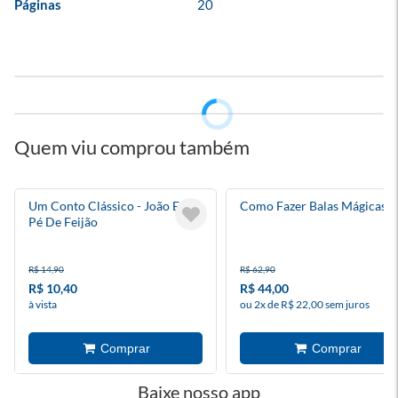
Páginas
20
Quem viu comprou também
Um Conto Clássico - João E O
Como Fazer Balas Mágicas
Pé De Feijão
R$ 14,90
R$ 62,90
R$ 10,40
R$ 44,00
à vista
ou 2x de R$ 22,00 sem juros
Baixe nosso app