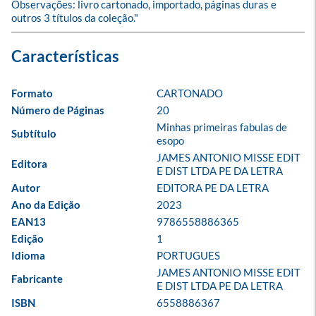
Observações: livro cartonado, importado, páginas duras e 
outros 3 títulos da coleção."
Formato
CARTONADO
Número de Páginas
20
Minhas primeiras fabulas de 
Subtítulo
esopo
JAMES ANTONIO MISSE EDIT 
Editora
E DIST LTDA PE DA LETRA
Autor
EDITORA PE DA LETRA
Ano da Edição
2023
EAN13
9786558886365
Edição
1
Idioma
PORTUGUES
JAMES ANTONIO MISSE EDIT 
Fabricante
E DIST LTDA PE DA LETRA
ISBN
6558886367