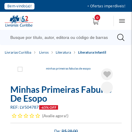
Bem-vindo(a)!
• Ofertas imperdíveis!
0
Livrarias Curitiba
Livros
Literatura
Literatura Infantil
Minhas Primeiras Fabulas
De Esopo
LV504787
-65% OFF
Avalie agora!
R$ 28,00