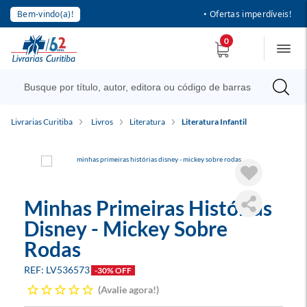
Bem-vindo(a)!
• Ofertas imperdíveis!
0
Livrarias Curitiba
Livros
Literatura
Literatura Infantil
Minhas Primeiras Histórias
Disney - Mickey Sobre
Rodas
LV536573
-30% OFF
Avalie agora!