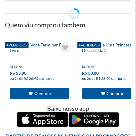
Quem viu comprou também
Eu Duvido Você Terminar Este
O Diário De Uma Princesa
+VENDIDOS
+VENDIDOS
Livro
Desastrada 3
R$ 59,90
R$ 76,90
R$ 53,90
R$ 53,80
ou 2x de R$ 26,95 sem juros
ou 2x de R$ 26,90 sem juros
Baixe nosso app