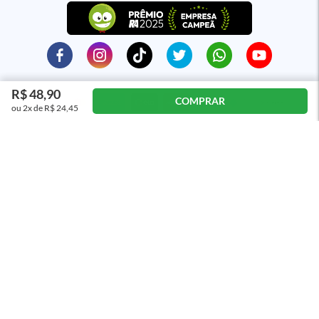
R$ 48,90
COMPRAR
ou 2x de R$ 24,45
ÓTIMO
Distribuidora Curitiba de Papéis e Livros S/A CNPJ: 79.065.181.0001-94 - Rua
General Arnaldo dos Santos, 455 - Uberaba, Curitiba - PR, CEP: 81560-653
Preços, condições de pagamento e valores de frete são válidos exclusivamente
para as compras efetuadas em nosso site, não valendo, necessariamente, para as
nossas lojas físicas.
As imagens apresentadas neste site são meramente ilustrativas. Havendo
divergências de preços entre a vitrine e o carrinho de compras prevalece o preço
informado no carrinho.