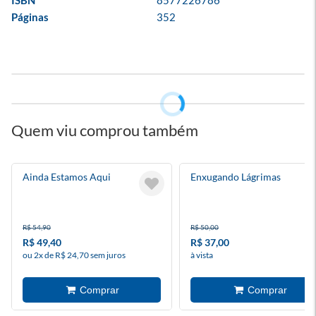
ISBN
8577226786
Páginas
352
Quem viu comprou também
Ainda Estamos Aqui
Enxugando Lágrimas
R$ 54,90
R$ 50,00
R$ 49,40
R$ 37,00
ou 2x de R$ 24,70 sem juros
à vista