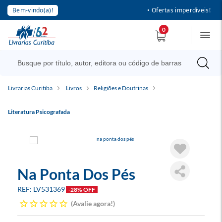
Bem-vindo(a)!
• Ofertas imperdíveis!
0
Livrarias Curitiba
Livros
Religiões e Doutrinas
Literatura Psicografada
Na Ponta Dos Pés
LV531369
-28% OFF
Avalie agora!