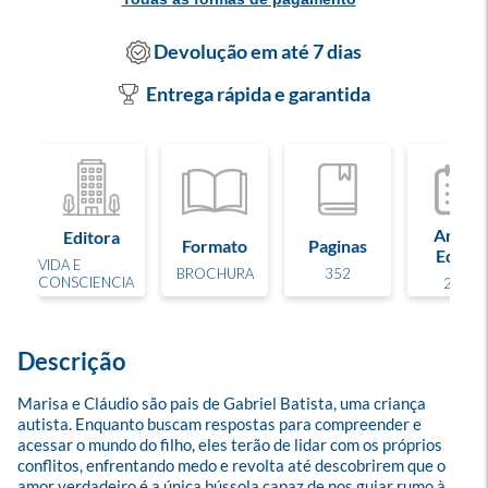
Devolução em até 7 dias
Entrega rápida e garantida
Ano de
Editora
Formato
Paginas
Edição
VIDA E
BROCHURA
352
CONSCIENCIA
2025
Descrição
Marisa e Cláudio são pais de Gabriel Batista, uma criança 
autista. Enquanto buscam respostas para compreender e 
acessar o mundo do filho, eles terão de lidar com os próprios 
conflitos, enfrentando medo e revolta até descobrirem que o 
amor verdadeiro é a única bússola capaz de nos guiar rumo à 