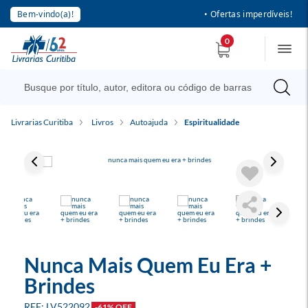
Bem-vindo(a)!
• Ofertas imperdíveis!
0
Livrarias Curitiba
Livros
Autoajuda
Espiritualidade
Nunca Mais Quem Eu Era +
Brindes
LV522092
-61% OFF