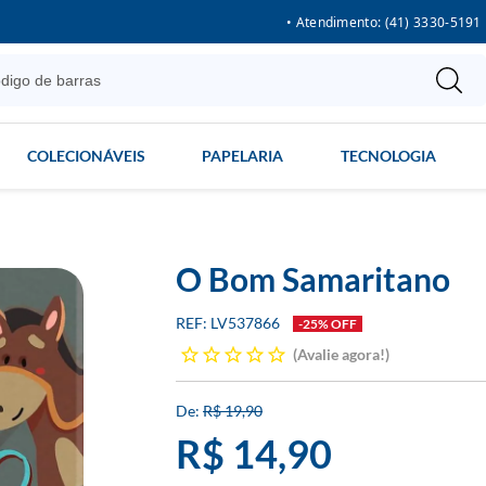
• Atendimento: (41) 3330-5191
COLECIONÁVEIS
PAPELARIA
TECNOLOGIA
O Bom Samaritano
LV537866
-25% OFF
Avalie agora!
R$ 19,90
R$ 14,90