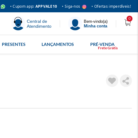
• Siga-nos
• Cupom app:
APPVALE10
• Ofertas imperdíveis!
0
Central de
Bem-vindo(a)
Atendimento
Minha conta
PRESENTES
LANÇAMENTOS
PRÉ-VENDA