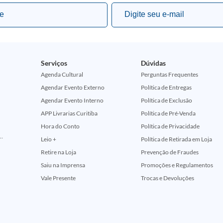
Serviços
Dúvidas
Agenda Cultural
Perguntas Frequentes
Agendar Evento Externo
Política de Entregas
Agendar Evento Interno
Política de Exclusão
APP Livrarias Curitiba
Política de Pré-Venda
Hora do Conto
Política de Privacidade
ção Comemorativa 50 Anos (Encontros Clássicos Dc E Marvel)
Leio +
Política de Retirada em Loja
Retire na Loja
Prevenção de Fraudes
Saiu na Imprensa
Promoções e Regulamentos
Vale Presente
Trocas e Devoluções