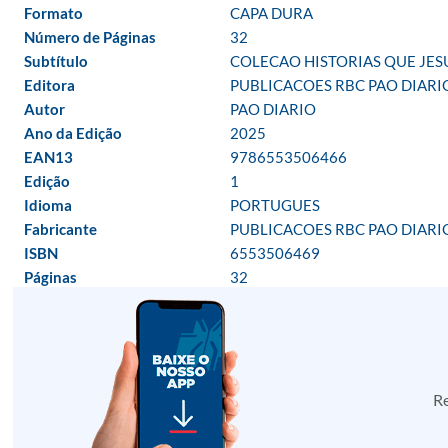
Formato
CAPA DURA
Número de Páginas
32
Subtítulo
COLECAO HISTORIAS QUE JE
Editora
PUBLICACOES RBC PAO DIARI
Autor
PAO DIARIO
Ano da Edição
2025
EAN13
9786553506466
Edição
1
Idioma
PORTUGUES
Fabricante
PUBLICACOES RBC PAO DIARI
ISBN
6553506469
Páginas
32
Re