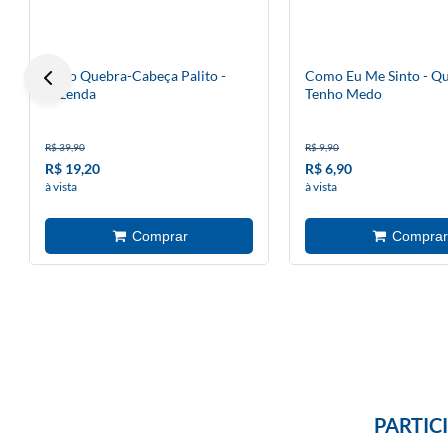
Livro Quebra-Cabeça Palito -
Como Eu Me Sinto - Q
Fazenda
Tenho Medo
R$ 39,90
R$ 9,90
R$ 19,20
R$ 6,90
à vista
à vista
PARTIC