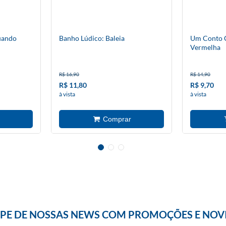
uando
Banho Lúdico: Baleia
Um Conto C
Vermelha
R$ 16,90
R$ 14,90
R$ 11,80
R$ 9,70
à vista
à vista
IPE DE NOSSAS NEWS COM PROMOÇÕES E NOV