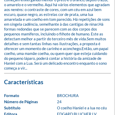
o amarelo e o vermelho. Aqui há vários elementos que agradam 
aos nenéns: o contraste de cores, com um céu em azul bem 
escuro, quase negro, as estrelas cor de prata, uma lua 
amarelada e um coelho em tom parecido. Há repetições de sons 
em singela cadência, semelhante à das cantigas de ninar.Há 
formas redondas que se parecem com as dos corpos dos 
pequenos mamíferos, incluindo o filhote de humano. Este as 
detectam melhor a partir do terceiro mês de vida.Sem muitos 
detalhes e sem tantas linhas nas ilustrações, a proposta é 
oferecer um momento de carinho e aconchego.Então, um papai 
coelho, uma mamãe coelha, ou quem quer que esteja cuidando 
do pequeno láparo, poderá contar a história da amizade de 
Haniel com a Lua. Será um delicado encontro enquanto o sono 
começa a vir...
Formato
BROCHURA
Número de Páginas
24
Subtítulo
O coelho Haniel e a lua no céu
Editora
EDGARD BLUCHER LV