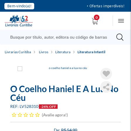
Bem-vindo(a)!
• Ofertas imperdíveis!
0
Livrarias Curitiba
Livros
Literatura
Literatura Infantil
O Coelho Haniel E A Lua No
Céu
LV528310
-24% OFF
Avalie agora!
R$ 54,90