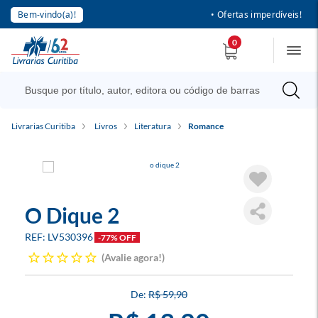
Bem-vindo(a)!
• Ofertas imperdíveis!
0
Livrarias Curitiba
Livros
Literatura
Romance
O Dique 2
LV530396
-77% OFF
Avalie agora!
R$ 59,90