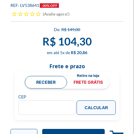
LV538641
-30% OFF
Avalie agora!
R$ 149,00
R$ 104,30
5
x
R$ 20,86
Frete e prazo
RECEBER
FRETE GRÁTIS
CEP
CALCULAR