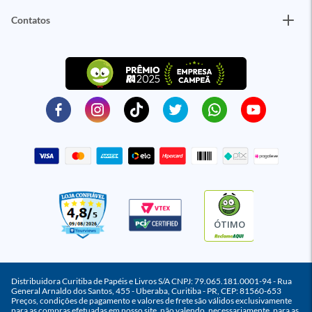
Contatos
ÓTIMO
Distribuidora Curitiba de Papéis e Livros S/A CNPJ: 79.065.181.0001-94 - Rua
General Arnaldo dos Santos, 455 - Uberaba, Curitiba - PR, CEP: 81560-653
Preços, condições de pagamento e valores de frete são válidos exclusivamente
para as compras efetuadas em nosso site, não valendo, necessariamente, para as