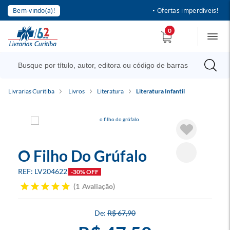
Bem-vindo(a)!
• Ofertas imperdíveis!
0
Livrarias Curitiba
Livros
Literatura
Literatura Infantil
O Filho Do Grúfalo
LV204622
-30% OFF
1
Avaliação
R$ 67,90