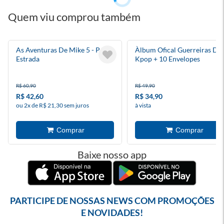
Quem viu comprou também
As Aventuras De Mike 5 - Pé Na
Àlbum Ofical Guerreiras Do
Estrada
Kpop + 10 Envelopes
R$ 60,90
R$ 49,90
R$ 42,60
R$ 34,90
ou 2x de R$ 21,30 sem juros
à vista
Baixe nosso app
PARTICIPE DE NOSSAS NEWS COM PROMOÇÕES
E NOVIDADES!