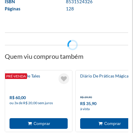
ISBN
8531524326
Páginas
128
Quem viu comprou também
A Praça De Tales
Diário De Práticas Mágicas
PRÉ-VENDA
R$ 60,00
R$ 39,90
ou 3x de R$ 20,00 sem juros
R$ 35,90
à vista