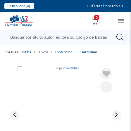
Bem-vindo(a)!
• Ofertas imperdíveis!
0
Livrarias Curitiba
Livros
Esoterismo
Esoterismo