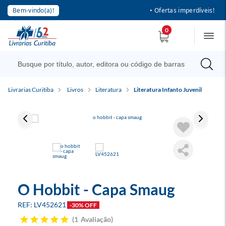
Bem-vindo(a)!
• Ofertas imperdíveis!
0
Livrarias Curitiba
Livros
Literatura
Literatura Infanto Juvenil
O Hobbit - Capa Smaug
LV452621
-30% OFF
1
Avaliação