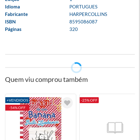
Idioma
PORTUGUES
Fabricante
HARPERCOLLINS
ISBN
8595086087
Páginas
320
Quem viu comprou também
+VENDIDOS
-25% OFF
-54% OFF