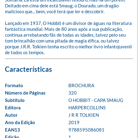
Deitado em cima dele está Smaug, o Dourado, um dragão 
malicioso que... bem, você terá que ler e descobrir.

Lançado em 1937, O Hobbit é um divisor de águas na literatura 
fantástica mundial. Mais de 80 anos após a sua publicação, 
continua arrebatando fãs de todas as idades, talvez pelo seu 
tom brincalhão com uma pitada de magia élfica, ou talvez 
porque J.R.R. Tolkien tenha escrito o melhor livro infantojuvenil 
de todos os tempos.
Formato
BROCHURA
Número de Páginas
320
Subtítulo
O HOBBIT - CAPA SMAUG
Editora
HARPERCOLLINS
Autor
J R R TOLKIEN
Ano da Edição
2019
EAN13
9788595086081
Edição
1