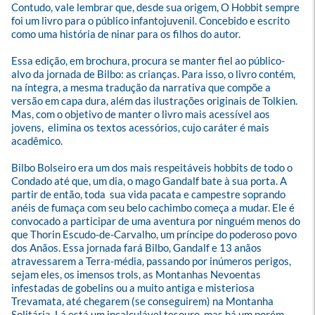
Contudo, vale lembrar que, desde sua origem, O Hobbit sempre 
foi um livro para o público infantojuvenil. Concebido e escrito 
como uma história de ninar para os filhos do autor.

Essa edição, em brochura, procura se manter fiel ao público-
alvo da jornada de Bilbo: as crianças. Para isso, o livro contém, 
na íntegra, a mesma tradução da narrativa que compõe a 
versão em capa dura, além das ilustrações originais de Tolkien.  
Mas, com o objetivo de manter o livro mais acessível aos 
jovens,  elimina os textos acessórios, cujo caráter é mais 
acadêmico.

Bilbo Bolseiro era um dos mais respeitáveis hobbits de todo o 
Condado até que, um dia, o mago Gandalf bate à sua porta. A 
partir de então, toda  sua vida pacata e campestre soprando 
anéis de fumaça com seu belo cachimbo começa a mudar. Ele é 
convocado a participar de uma aventura por ninguém menos do 
que Thorin Escudo-de-Carvalho, um príncipe do poderoso povo 
dos Anãos. Essa jornada fará Bilbo, Gandalf e 13 anãos 
atravessarem a Terra-média, passando por inúmeros perigos, 
sejam eles, os imensos trols, as Montanhas Nevoentas 
infestadas de gobelins ou a muito antiga e misteriosa 
Trevamata, até chegarem (se conseguirem) na Montanha 
Solitária. Lá está um incalculável tesouro, mas há um porém. 