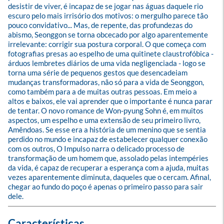
desistir de viver, é incapaz de se jogar nas águas daquele rio 
escuro pelo mais irrisório dos motivos: o mergulho parece tão 
pouco convidativo... Mas, de repente, das profundezas do 
abismo, Seonggon se torna obcecado por algo aparentemente 
irrelevante: corrigir sua postura corporal. O que começa com 
fotografias presas ao espelho de uma quitinete claustrofóbica - 
árduos lembretes diários de uma vida negligenciada - logo se 
torna uma série de pequenos gestos que desencadeiam 
mudanças transformadoras, não só para a vida de Seonggon, 
como também para a de muitas outras pessoas. Em meio a 
altos e baixos, ele vai aprender que o importante é nunca parar 
de tentar. O novo romance de Won-pyung Sohn é, em muitos 
aspectos, um espelho e uma extensão de seu primeiro livro, 
Amêndoas. Se esse era a história de um menino que se sentia 
perdido no mundo e incapaz de estabelecer qualquer conexão 
com os outros, O Impulso narra o delicado processo de 
transformação de um homem que, assolado pelas intempéries 
da vida, é capaz de recuperar a esperança com a ajuda, muitas 
vezes aparentemente diminuta, daqueles que o cercam. Afinal, 
chegar ao fundo do poço é apenas o primeiro passo para sair 
dele.