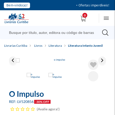
Bem-vindo(a)!
• Ofertas imperdíveis!
0
Livrarias Curitiba
Livros
Literatura
Literatura Infanto Juvenil
O Impulso
LV520856
-30% OFF
Avalie agora!