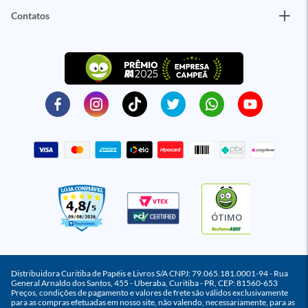
Contatos
ÓTIMO
Distribuidora Curitiba de Papéis e Livros S/A CNPJ: 79.065.181.0001-94 - Rua
General Arnaldo dos Santos, 455 - Uberaba, Curitiba - PR, CEP: 81560-653
Preços, condições de pagamento e valores de frete são válidos exclusivamente
para as compras efetuadas em nosso site, não valendo, necessariamente, para as