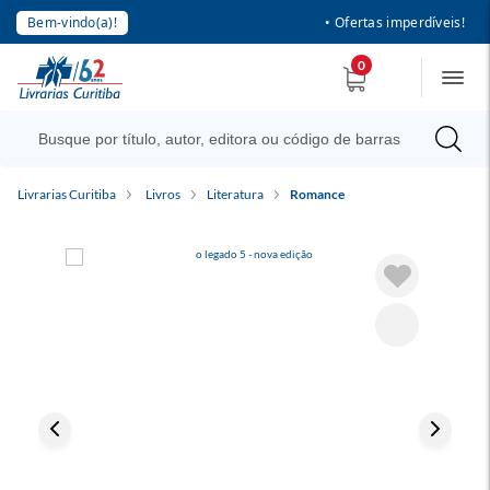
Bem-vindo(a)!
• Ofertas imperdíveis!
0
Livrarias Curitiba
Livros
Literatura
Romance