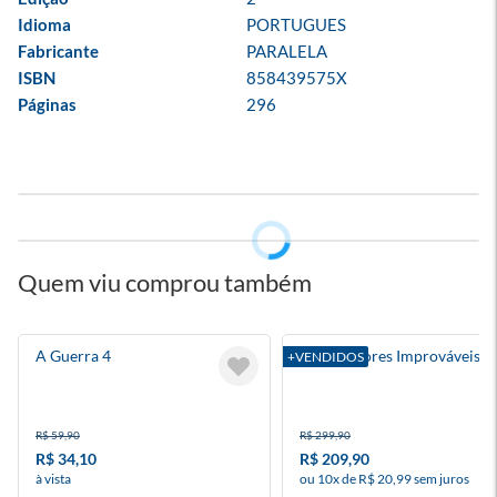
Idioma
PORTUGUES
Fabricante
PARALELA
ISBN
858439575X
Páginas
296
Quem viu comprou também
A Guerra 4
Box - Amores Improváveis
+VENDIDOS
R$ 59,90
R$ 299,90
R$ 34,10
R$ 209,90
à vista
ou 10x de R$ 20,99 sem juros