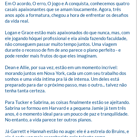
Em O acordo, O erro, O jogo e A conquista, conhecemos quatro 
casais apaixonantes que se amam loucamente. Agora, três 
anos após a formatura, chegou a hora de enfrentar os desafios 
da vida real.

Logan e Grace estão mais apaixonados do que nunca, mas, com 
ele jogando hóquei profissional e ela ainda fazendo faculdade, 
não conseguem passar muito tempo juntos. Uma viagem 
durante o recesso de fim de ano parece o plano perfeito - e 
pode render mais frutos do que eles imaginam.

Dean e Allie, por sua vez, estão em um momento incrível: 
morando juntos em Nova York, cada um com seu trabalho dos 
sonhos e uma vida íntima pra lá de intensa. Um deles está 
preparado para dar o próximo passo, mas o outro... talvez não 
tenha tanta certeza.

Para Tucker e Sabrina, as coisas finalmente estão se ajeitando. 
Sabrina se formou em Harvard e a pequena Jamie já tem três 
anos, é o momento ideal para um pouco de paz e tranquilidade. 
No entanto, a vida parece ter outros planos.

Já Garrett e Hannah estão no auge: ele é a estrela do Bruins, e 
ela é cada vez mais reconhecida pelo talento como 