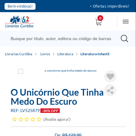
Bem-vindo(a)!
• Ofertas imperdíveis!
0
Livrarias Curitiba
Livros
Literatura
Literatura Infantil
O Unicórnio Que Tinha
Medo Do Escuro
LV525879
-30% OFF
Avalie agora!
R$ 129,90