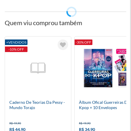
Quem viu comprou também
+VENDIDOS
-30% OFF
-10% OFF
Caderno De Teorias Da Pessy -
Àlbum Ofical Guerreiras Do
Mundo Torajo
Kpop + 10 Envelopes
R$ 49,90
R$ 49,90
R$ 44,90
R$ 34,90