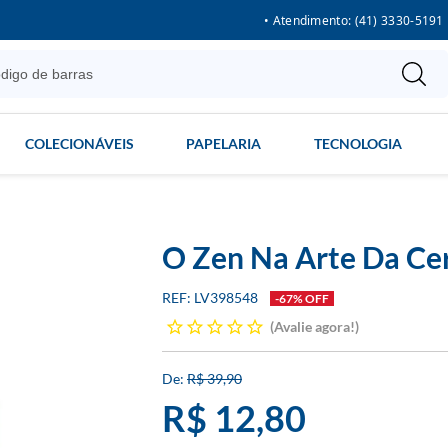
• Atendimento: (41) 3330-5191
COLECIONÁVEIS
PAPELARIA
TECNOLOGIA
O Zen Na Arte Da Ce
LV398548
-67% OFF
Avalie agora!
R$ 39,90
R$ 12,80