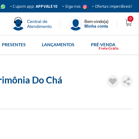
• Siga-nos
• Cupom app:
APPVALE10
• Ofertas imperdíveis!
0
Central de
Bem-vindo(a)
Atendimento
Minha conta
PRESENTES
LANÇAMENTOS
PRÉ-VENDA
rimônia Do Chá