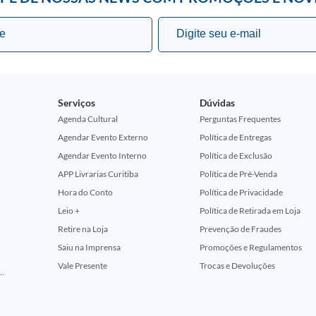
Serviços
Dúvidas
Agenda Cultural
Perguntas Frequentes
Agendar Evento Externo
Política de Entregas
Agendar Evento Interno
Política de Exclusão
APP Livrarias Curitiba
Política de Pré-Venda
Hora do Conto
Política de Privacidade
Leio +
Política de Retirada em Loja
Retire na Loja
Prevenção de Fraudes
Saiu na Imprensa
Promoções e Regulamentos
Vale Presente
Trocas e Devoluções
ção Comemorativa 50 Anos (Encontros Clássicos Dc E Marvel)