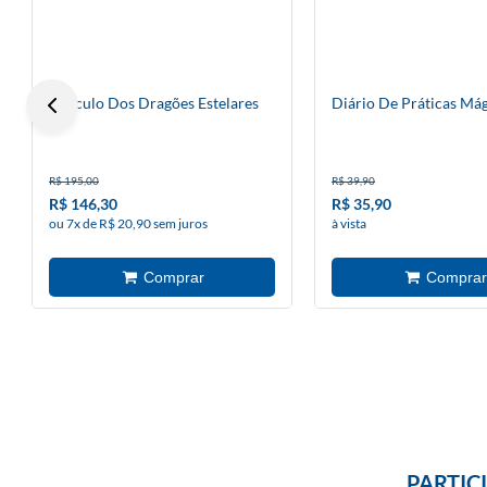
Oráculo Dos Dragões Estelares
Diário De Práticas Mág
R$ 195,00
R$ 39,90
R$ 146,30
R$ 35,90
ou 7x de R$ 20,90 sem juros
à vista
PARTIC