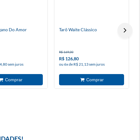
igano Do Amor
Tarô Waite Clássico
R$ 169,00
R$ 126,80
4,80 sem juros
ou 6x de R$ 21,13 sem juros
IDADES!