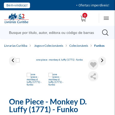
Bem-vindo(a)!
• Ofertas imperdíveis!
0
Livrarias Curitiba
Jogos e Colecionáveis
Colecionáveis
Funkos
One Piece - Monkey D.
Luffy (1771) - Funko