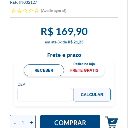
IN032127
Avalie agora!
R$ 169,90
8
x
R$ 21,23
Frete e prazo
RECEBER
FRETE GRÁTIS
CEP
CALCULAR
COMPRAR
-
+