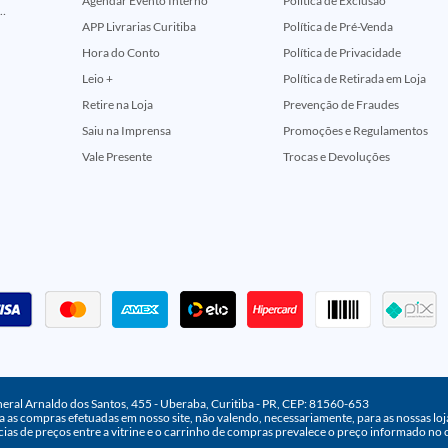
Agendar Evento Interno
Política de Exclusão
ção Comemorativa 50 Anos (Encontros Clássicos Dc E Marvel)
APP Livrarias Curitiba
Política de Pré-Venda
Hora do Conto
Política de Privacidade
Leio +
Política de Retirada em Loja
Retire na Loja
Prevenção de Fraudes
Saiu na Imprensa
Promoções e Regulamentos
Vale Presente
Trocas e Devoluções
neral Arnaldo dos Santos, 455 - Uberaba, Curitiba - PR, CEP: 81560-653
 as compras efetuadas em nosso site, não valendo, necessariamente, para as nossas lojas
ias de preços entre a vitrine e o carrinho de compras prevalece o preço informado no 