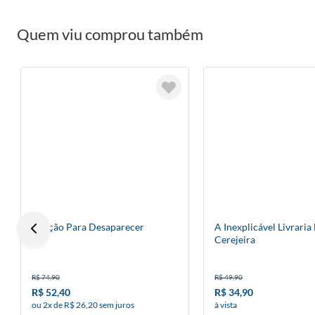
Quem viu comprou também
Oração Para Desaparecer
A Inexplicável Livraria
Cerejeira
R$ 74,90
R$ 49,90
R$ 52,40
R$ 34,90
ou 2x de R$ 26,20 sem juros
à vista