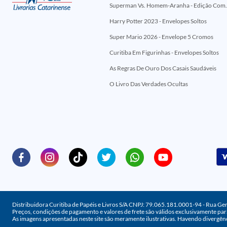
Superman Vs. Homem-Aranha - Edi
Harry Potter 2023 - Envelopes Soltos
Super Mario 2026 - Envelope 5 Cromos
Curitiba Em Figurinhas - Envelopes Soltos
As Regras De Ouro Dos Casais Saudáveis
O Livro Das Verdades Ocultas
Distribuidora Curitiba de Papéis e Livros S/A CNPJ: 79.065.181.0001-94 - Rua Ge
Preços, condições de pagamento e valores de frete são válidos exclusivamente para
As imagens apresentadas neste site são meramente ilustrativas. Havendo divergênc