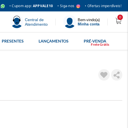
• Siga-nos
• Cupom app:
APPVALE10
• Ofertas imperdíveis!
0
Central de
Bem-vindo(a)
Atendimento
Minha conta
PRESENTES
LANÇAMENTOS
PRÉ-VENDA