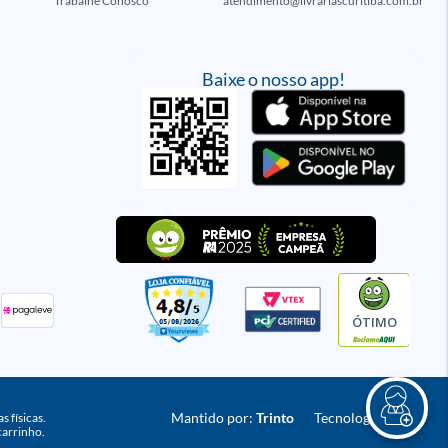
Trabalhe Conosco
atendimento@livrariascuritiba.com.br
Baixe o nosso app!
ÓTIMO
Mantido por:
Trinto
Tecnologia:
VTEX
 físicas.
carrinho.