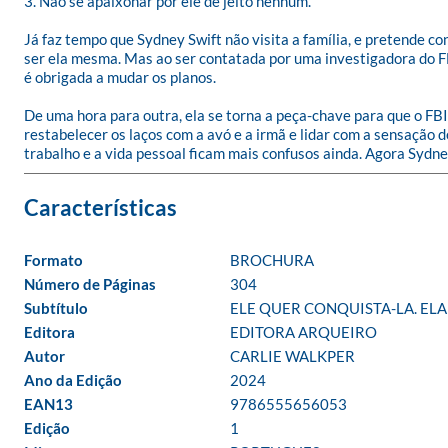
3. Não se apaixonar por ele de jeito nenhum.

Já faz tempo que Sydney Swift não visita a família, e pretende c
ser ela mesma. Mas ao ser contatada por uma investigadora do FB
é obrigada a mudar os planos. 

De uma hora para outra, ela se torna a peça-chave para que o FBI 
restabelecer os laços com a avó e a irmã e lidar com a sensação d
trabalho e a vida pessoal ficam mais confusos ainda. Agora Sydne
Formato
BROCHURA
Número de Páginas
304
Subtítulo
ELE QUER CONQUISTA-LA. ELA
Editora
EDITORA ARQUEIRO
Autor
CARLIE WALKPER
Ano da Edição
2024
EAN13
9786555656053
Edição
1