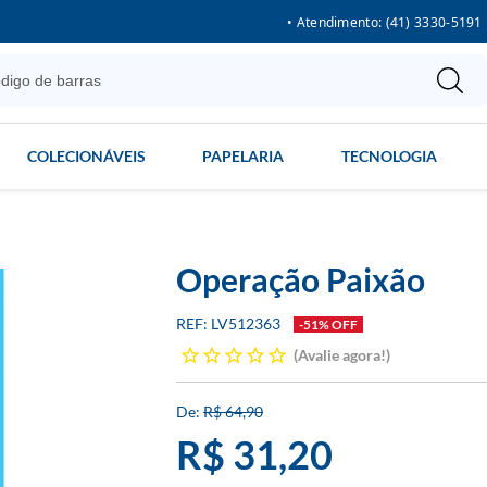
• Atendimento: (41) 3330-5191
COLECIONÁVEIS
PAPELARIA
TECNOLOGIA
Operação Paixão
LV512363
-51% OFF
Avalie agora!
R$ 64,90
R$ 31,20