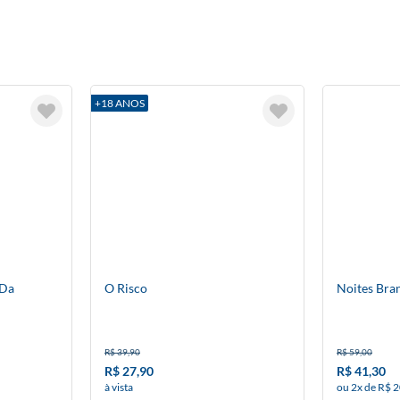
+18 ANOS
 Da
O Risco
Noites Bra
R$ 39,90
R$ 59,00
R$ 27,90
R$ 41,30
à vista
ou 2x de R$ 2