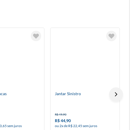
ncas
Jantar Sinistro
R$ 49,90
R$ 44,90
0,65 sem juros
ou 2x de R$ 22,45 sem juros