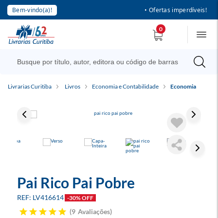
Bem-vindo(a)!
• Ofertas imperdíveis!
0
Livrarias Curitiba
Livros
Economia e Contabilidade
Economia
Pai Rico Pai Pobre
LV416614
-30% OFF
9
Avaliações