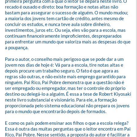
primeira pergunta com a qual o leitor se depara neste livro. O 
recado é ousado e direto: boa formação e notas altas não 
bastam para assegurar o sucesso de alguém. O mundo mudou; 
a maioria dos jovens tem cartão de crédito, antes mesmo de 
concluir os estudos, e nunca teve aula sobre dinheiro, 
investimentos, juros etc. Ou seja, eles vão para a escola, mas 
continuam financeiramente improficientes, despreparados 
para enfrentar um mundo que valoriza mais as despesas do que 
a poupança.

Para o autor, o conselho mais perigoso que se pode dar a um 
jovem nos dias de hoje é: Vá para a escola, tire notas altas e 
depois procure um trabalho seguro. O fato é que agora as 
regras são outras, e não existe mais emprego garantido para 
ninguém. Pai Rico, Pai Pobre demonstra que a questão não é 
ser empregado ou empregador, mas ter o controle do próprio 
destino ou delegá-lo a alguém. É essa a tese de Robert Kiyosaki 
neste livro substancial e visionário. Para ele, a formação 
proporcionada pelo sistema educacional não prepara os jovens 
para o mundo que encontrarão depois de formados.

E como os pais podem ensinar aos filhos o que a escola relega? 
Essa é outra das muitas perguntas que o leitor encontra em Pai 
Rico, Pai Pobre. Nesse sentido, a proposta do autor é facilitar a 