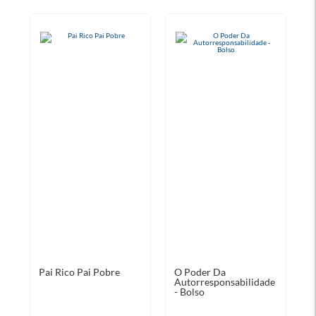
Pai Rico Pai Pobre
O Poder Da
O
Autorresponsabilidade
M
- Bolso