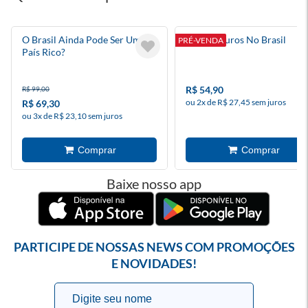
O Brasil Ainda Pode Ser Um
Taxa De Juros No Brasil
PRÉ-VENDA
País Rico?
R$ 54,90
R$ 99,00
ou 2x de R$ 27,45 sem juros
R$ 69,30
ou 3x de R$ 23,10 sem juros
Baixe nosso app
PARTICIPE DE NOSSAS NEWS COM PROMOÇÕES
E NOVIDADES!