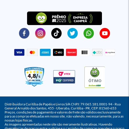
ÓTIMO
Distribuidora Curitiba de Papéis e Livros S/A CNPJ: 79.065.181.0001-94 - Rua
General Arnaldo dos Santos, 455 - Uberaba, Curitiba - PR, CEP: 81560-653
Preços, condições de pagamento e valores de frete são válidos exclusivamente
para as compras efetuadas em nosso site, não valendo, necessariamente, para as
nossas lojas físicas.
As imagens apresentadas neste site são meramente ilustrativas. Havendo
divergências de preços entre a vitrine e o carrinho de compras prevalece o preço