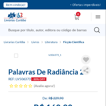
Bem-vindo(a)!
• Ofertas imperdíveis!
0
Livrarias Curitiba
Livros
Literatura
Ficção Cientifica
Palavras De Radiância 2
LV506373
-30% OFF
Avalie agora!
R$ 229,90