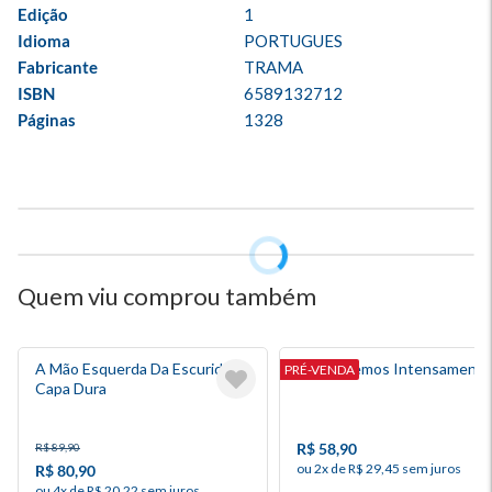
Edição
1
Idioma
PORTUGUES
Fabricante
TRAMA
ISBN
6589132712
Páginas
1328
Quem viu comprou também
A Mão Esquerda Da Escuridão -
Nós Ardemos Intensamente
PRÉ-VENDA
Capa Dura
R$ 58,90
R$ 89,90
ou 2x de R$ 29,45 sem juros
R$ 80,90
ou 4x de R$ 20,22 sem juros