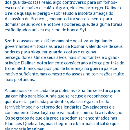
dos guarda-costas reais, algo controverso para um "olhos-
escuros" de baixo escalão. Agora, ele deve proteger Dalinar e 
o rei de qualquer perigo - sobretudo a insólita ameaça do 
Assassino de Branco -, enquanto luta secretamente para 
dominar seus novos e notáveis poderes, que, de alguma forma, 
estão ligados ao seu espreno de honra, Syl.

Szeth, o assassino, está novamente na ativa, aniquilando 
governantes em todas as áreas de Roshar, valendo-se de seus 
poderes para bloquear guarda-costas e enganar 
perseguidores. Um de seus alvos mais importantes é o grão-
príncipe Dalinar, notoriamente considerado a força por trás do 
trono alethiano. Sua posição de liderança na guerra parece 
motivo suficiente, mas o mestre do assassino tem razões muito 
mais profundas.

A Luminosa - e cercada de problemas - Shallan se esforça por 
um caminho paralelo. Ainda que se recuse a reconhecer o 
quanto está quebrada por dentro, ela carrega um fardo 
terrível: impedir o retorno dos lendários Esvaziadores e a 
consequente Desolação que vai acabar com toda a civilização. 
Os segredos de que ela precisa podem ser encontrados nas 
Planícies Quebradas, mas chegar lá é bem mais difícil do que 
ela poderia imaginar.
