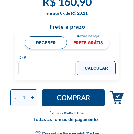
R$ 160,90
8
x
R$ 20,11
Frete e prazo
RECEBER
FRETE GRÁTIS
CEP
CALCULAR
COMPRAR
-
+
Formas de pagamento:
Todas as formas de pagamento
Devolução em até 7 dias