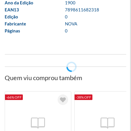
Ano da Edição
1900
EAN13
7898611682318
Edição
0
Fabricante
NOVA
Páginas
0
Quem viu comprou também
-66% OFF
-38% OFF