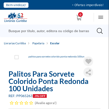
Bem-vindo(a)!
• Ofertas imperdíveis!
0
Livrarias Curitiba
Papelaria
Escolar
Palitos Para Sorvete
Colorido Ponta Redonda
100 Unidades
PP065263
-9% OFF
Avalie agora!