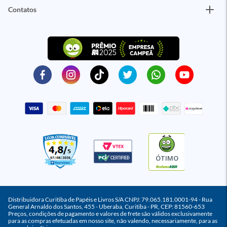
Contatos
ÓTIMO
Distribuidora Curitiba de Papéis e Livros S/A CNPJ: 79.065.181.0001-94 - Rua
General Arnaldo dos Santos, 455 - Uberaba, Curitiba - PR, CEP: 81560-653
Preços, condições de pagamento e valores de frete são válidos exclusivamente
para as compras efetuadas em nosso site, não valendo, necessariamente, para as