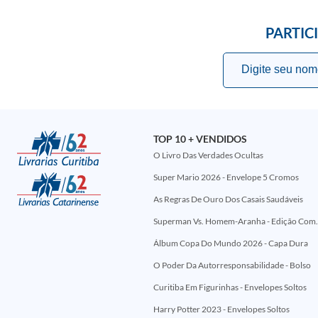
PARTIC
TOP 10 + VENDIDOS
O Livro Das Verdades Ocultas
Super Mario 2026 - Envelope 5 Cromos
As Regras De Ouro Dos Casais Saudáveis
Superman Vs. Homem-Aranha - Edi
Álbum Copa Do Mundo 2026 - Capa Dura
O Poder Da Autorresponsabilidade - Bolso
Curitiba Em Figurinhas - Envelopes Soltos
Harry Potter 2023 - Envelopes Soltos