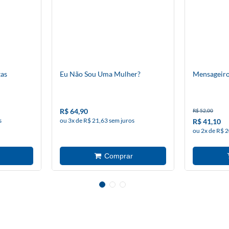
tas
Eu Não Sou Uma Mulher?
Mensageiro
R$ 64,90
R$ 52,00
s
ou 3x de R$ 21,63 sem juros
R$ 41,10
ou 2x de R$ 2