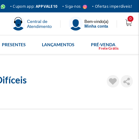
• Siga-nos
• Cupom app:
APPVALE10
• Ofertas imperdíveis!
0
Central de
Bem-vindo(a)
Atendimento
Minha conta
PRESENTES
LANÇAMENTOS
PRÉ-VENDA
ifíceis