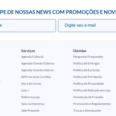
IPE DE NOSSAS NEWS COM PROMOÇÕES E NOV
Serviços
Dúvidas
Agenda Cultural
Perguntas Frequentes
Agendar Evento Externo
Política de Entregas
Agendar Evento Interno
Política de Exclusão
APP Livrarias Curitiba
Política de Pré-Venda
ção Comemorativa 50 Anos (Encontros Clássicos Dc E Marvel)
Hora do Conto
Política de Privacidade
Leio +
Política de Retirada em Loja
Retire na Loja
Prevenção de Fraudes
Saiu na Imprensa
Promoções e Regulamentos
Vale Presente
Trocas e Devoluções