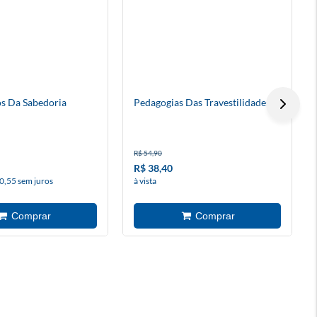
s Da Sabedoria
Pedagogias Das Travestilidades
R$ 54,90
R$ 38,40
0,55 sem juros
à vista