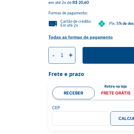
2
x
R$ 20,60
Formas de pagamento:
Cartão de crédito:
Pix:
5% de des
Em até 2x
Todas as formas de pagamento
-
+
Frete e prazo
RECEBER
FRETE GRÁTIS
CEP
CALCU