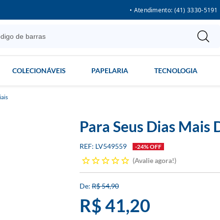
• Atendimento: (41) 3330-5191
COLECIONÁVEIS
PAPELARIA
TECNOLOGIA
ais
Para Seus Dias Mais D
LV549559
-24% OFF
Avalie agora!
R$ 54,90
R$ 41,20