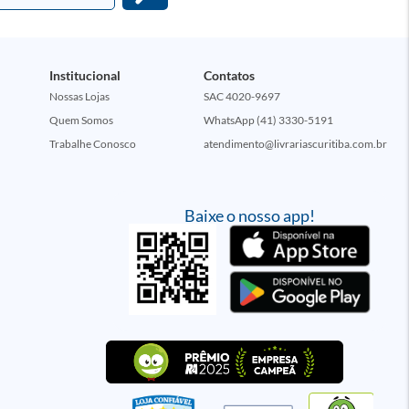
Institucional
Contatos
Nossas Lojas
SAC 4020-9697
Quem Somos
WhatsApp (41) 3330-5191
Trabalhe Conosco
atendimento@livrariascuritiba.com.br
Baixe o nosso app!