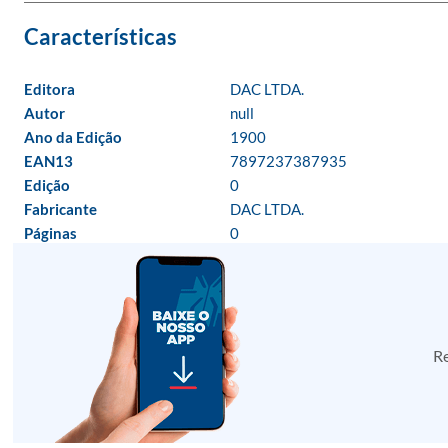
Editora
DAC LTDA.
Autor
null
Ano da Edição
1900
EAN13
7897237387935
Edição
0
Fabricante
DAC LTDA.
Páginas
0
Re