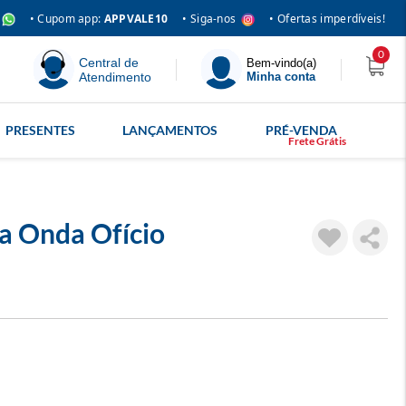
• Siga-nos
• Cupom app:
APPVALE10
• Ofertas imperdíveis!
0
Central de
Bem-vindo(a)
Atendimento
Minha conta
PRESENTES
LANÇAMENTOS
PRÉ-VENDA
a Onda Ofício