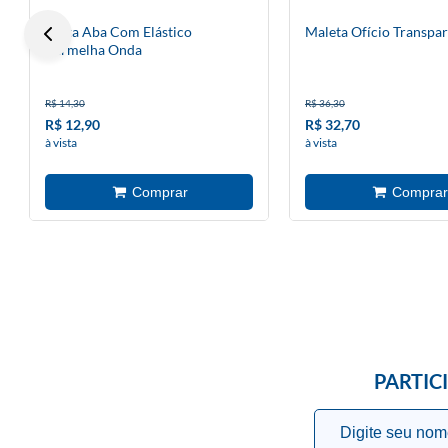
Pasta Aba Com Elástico
Maleta Ofício Transpa
Vermelha Onda
R$ 14,30
R$ 36,30
R$ 12,90
R$ 32,70
à vista
à vista
PARTIC