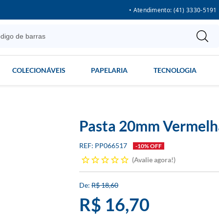
• Atendimento: (41) 3330-5191
COLECIONÁVEIS
PAPELARIA
TECNOLOGIA
Pasta 20mm Vermelh
PP066517
-10% OFF
Avalie agora!
R$ 18,60
R$ 16,70