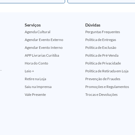
Serviços
Dúvidas
Agenda Cultural
Perguntas Frequentes
Agendar Evento Externo
Política de Entregas
Agendar Evento Interno
Política de Exclusão
APP Livrarias Curitiba
Política de Pré-Venda
Hora do Conto
Política de Privacidade
ção Comemorativa 50 Anos (Encontros Clássicos Dc E Marvel)
Leio +
Política de Retirada em Loja
Retire na Loja
Prevenção de Fraudes
Saiu na Imprensa
Promoções e Regulamentos
Vale Presente
Trocas e Devoluções