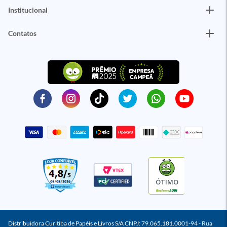
Institucional
Contatos
ÓTIMO
Distribuidora Curitiba de Papéis e Livros S/A CNPJ: 79.065.181.0001-94 - Rua