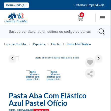
Bem-vindo(a)!
• Ofertas imperdíveis!
0
Livrarias Curitiba
Papelaria
Escolar
Pasta Aba Elástico
Pasta Aba Com Elástico
Azul Pastel Ofício
PP064948
-10% OFF