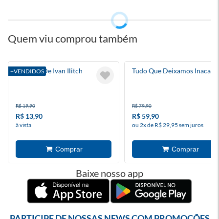
Quem viu comprou também
A Morte De Ivan Ilitch
Tudo Que Deixamos Inacaba
+VENDIDOS
R$ 19,90
R$ 79,90
R$ 13,90
R$ 59,90
à vista
ou 2x de R$ 29,95 sem juros
Baixe nosso app
PARTICIPE DE NOSSAS NEWS COM PROMOÇÕES