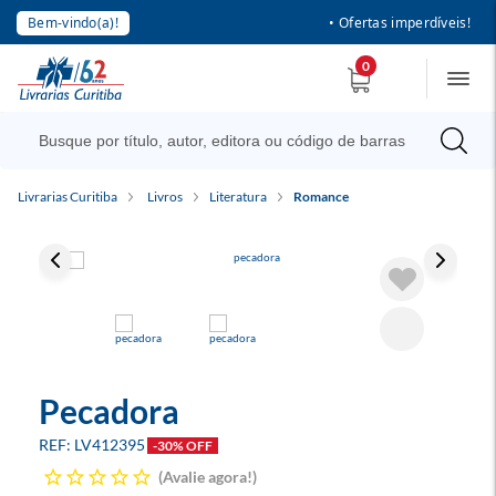
Bem-vindo(a)!
• Ofertas imperdíveis!
0
Livrarias Curitiba
Livros
Literatura
Romance
Pecadora
LV412395
-30% OFF
Avalie agora!