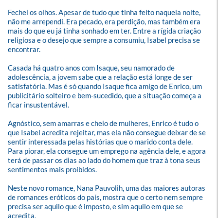
Fechei os olhos. Apesar de tudo que tinha feito naquela noite, 
não me arrependi. Era pecado, era perdição, mas também era 
mais do que eu já tinha sonhado em ter. Entre a rígida criação 
religiosa e o desejo que sempre a consumiu, Isabel precisa se 
encontrar.

Casada há quatro anos com Isaque, seu namorado de 
adolescência, a jovem sabe que a relação está longe de ser 
satisfatória. Mas é só quando Isaque fica amigo de Enrico, um 
publicitário solteiro e bem-sucedido, que a situação começa a 
ficar insustentável. 

Agnóstico, sem amarras e cheio de mulheres, Enrico é tudo o 
que Isabel acredita rejeitar, mas ela não consegue deixar de se 
sentir interessada pelas histórias que o marido conta dele. 
Para piorar, ela consegue um emprego na agência dele, e agora 
terá de passar os dias ao lado do homem que traz à tona seus 
sentimentos mais proibidos.

Neste novo romance, Nana Pauvolih, uma das maiores autoras 
de romances eróticos do país, mostra que o certo nem sempre 
precisa ser aquilo que é imposto, e sim aquilo em que se 
acredita.