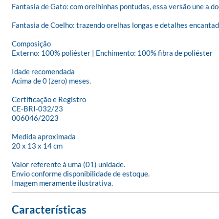
Fantasia de Gato: com orelhinhas pontudas, essa versão une a doç
Fantasia de Coelho: trazendo orelhas longas e detalhes encantado
Composição

Externo: 100% poliéster | Enchimento: 100% fibra de poliéster

Idade recomendada

Acima de 0 (zero) meses.

Certificação e Registro

CE-BRI-032/23

006046/2023

Medida aproximada

20 x 13 x 14 cm

Valor referente à uma (01) unidade.

Envio conforme disponibilidade de estoque.

Imagem meramente ilustrativa.