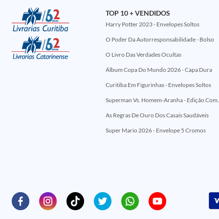
TOP 10 + VENDIDOS
Harry Potter 2023 - Envelopes Soltos
O Poder Da Autorresponsabilidade - Bolso
O Livro Das Verdades Ocultas
Álbum Copa Do Mundo 2026 - Capa Dura
Curitiba Em Figurinhas - Envelopes Soltos
Superman Vs. Homem-Aranha - Edi
As Regras De Ouro Dos Casais Saudáveis
Super Mario 2026 - Envelope 5 Cromos