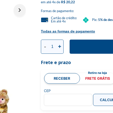
4
x
R$ 20,22
Formas de pagamento:
Cartão de crédito:
Pix:
5% de des
Em até 4x
Todas as formas de pagamento
-
+
Frete e prazo
RECEBER
FRETE GRÁTIS
CEP
CALCU