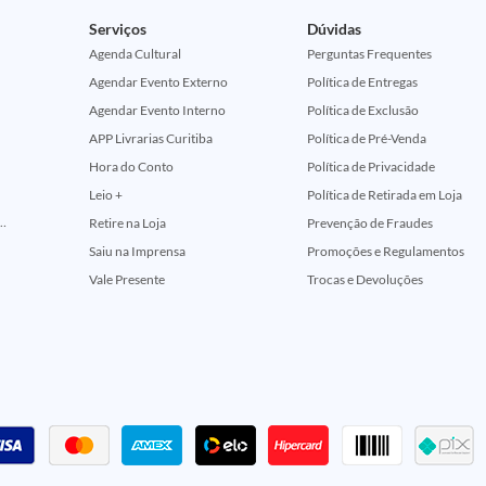
Serviços
Dúvidas
Agenda Cultural
Perguntas Frequentes
Agendar Evento Externo
Política de Entregas
Agendar Evento Interno
Política de Exclusão
APP Livrarias Curitiba
Política de Pré-Venda
Hora do Conto
Política de Privacidade
Leio +
Política de Retirada em Loja
ção Comemorativa 50 Anos (Encontros Clássicos Dc E Marvel)
Retire na Loja
Prevenção de Fraudes
Saiu na Imprensa
Promoções e Regulamentos
Vale Presente
Trocas e Devoluções