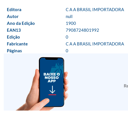
Editora
C A A BRASIL IMPORTADORA
Autor
null
Ano da Edição
1900
EAN13
7908724801992
Edição
0
Fabricante
C A A BRASIL IMPORTADORA
Páginas
0
Re