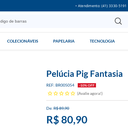
• Atendimento: (41) 3330-5191
COLECIONÁVEIS
PAPELARIA
TECNOLOGIA
Pelúcia Pig Fantasia
BR005054
-10% OFF
Avalie agora!
R$ 89,90
R$ 80,90