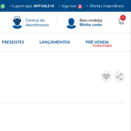
• Siga-nos
• Cupom app:
APPVALE10
• Ofertas imperdíveis!
0
Central de
Bem-vindo(a)
Atendimento
Minha conta
PRESENTES
LANÇAMENTOS
PRÉ-VENDA