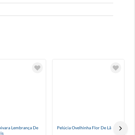
pivara Lembrança De
Pelúcia Ovelhinha Flor De Lã
is